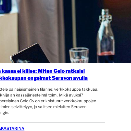
 kassa ei kilise: Miten Gelo ratkaisi
kkokaupan ongelmat Seravon avulla
ttele painajaismainen tilanne: verkkokauppa takkuaa,
 kivijalan kassajärjestelmä toimi. Mikä avuksi?
erelainen Gelo Oy on erikoistunut verkkokauppojen
lmien selvittelyyn, ja valitsee mieluiten Seravon
ingin.
AKASTARINA