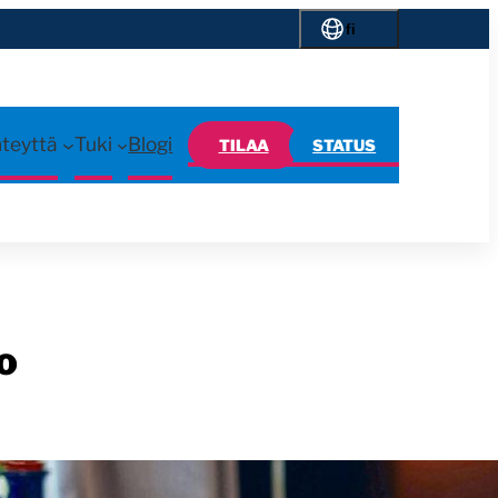
fi
hteyttä
Tuki
Blogi
TILAA
STATUS
o