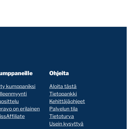
umppaneille
Ohjeita
ity kumppaniksi
Aloita tästä
älleenmyynti
Tietopankki
osittelu
Kehittäjäohjeet
ravo on erilainen
Palvelun tila
ssAffiliate
Tietoturva
Usein kysyttyä