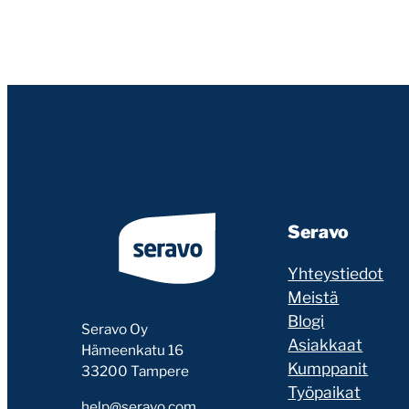
Seravo
Yhteystiedot
Meistä
Blogi
Seravo Oy
Asiakkaat
Hämeenkatu 16
Kumppanit
33200 Tampere
Työpaikat
help@seravo.com