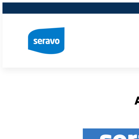
Siirry
sisältöön