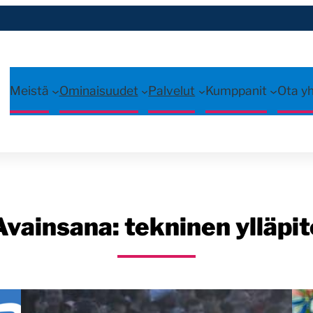
Meistä
Ominaisuudet
Palvelut
Kumppanit
Ota y
Avainsana:
tekninen ylläpit