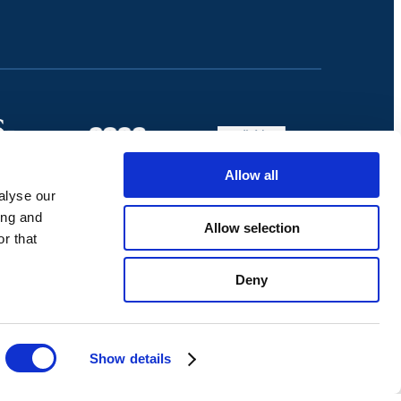
Allow all
alyse our
ing and
Allow selection
r that
Deny
Show details