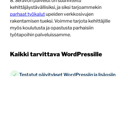
8. Seravon palvelut on suunniteltu
kehittäjäystävällisiksi, ja siksi tarjoammekin
parhaat työkalut
upeiden verkkosivujen
rakentamisen tueksi. Voimme tarjota kehittäjille
myös koulutusta ja opastusta parhaisiin
työtapoihin palveluissamme.
Kaikki tarvittava WordPressille
Testatut päivitykset WordPressiin ja lisäosiin
24/7-valvonta ja reagointi sivuston ongelmien
tai hitauden varalta
Sivuston saatavuuden SLA 99,9 %
Tietoturvatakuu
Tehokkaat välimuistit
WordPress- ja WooCommerce-optimoitu