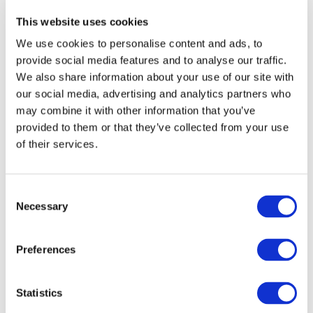
Jälleenmyynti
Suosittelu
This website uses cookies
We use cookies to personalise content and ads, to
Yhteistyökumppanina
provide social media features and to analyse our traffic.
We also share information about your use of our site with
Seravo
our social media, advertising and analytics partners who
may combine it with other information that you’ve
provided to them or that they’ve collected from your use
of their services.
Seravon kumppanina saatte…
Consent
Necessary
Käyttövalmiin WordPress-asennuksen hetken
Selection
kuluttua
tilauksesta
Tehokkaan työskentely-ympäristön sekä
Preferences
parhaat kehittäjätyökalut, kuten
Git
,
Composer
,
WP-CLI
ja
paljon muuta
Varjoympäristöjä
(”staging”) sivuston
Statistics
kehittämiseen (pl. WP Start -palvelupaketti)