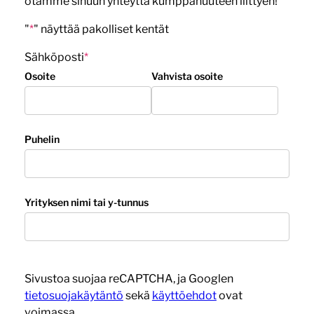
otamme sinuun yhteyttä kumppanuuteen liittyen!
"
*
" näyttää pakolliset kentät
Sähköposti
*
Osoite
Vahvista osoite
Puhelin
Yrityksen nimi tai y-tunnus
Sivustoa suojaa reCAPTCHA, ja Googlen
tietosuojakäytäntö
sekä
käyttöehdot
ovat
voimassa.