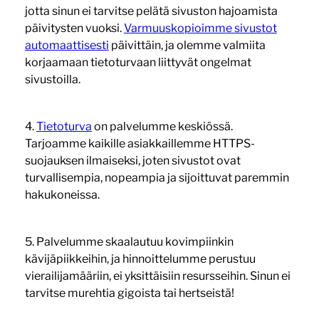
jotta sinun ei tarvitse pelätä sivuston hajoamista
päivitysten vuoksi.
Varmuuskopioimme sivustot
automaattisesti
päivittäin, ja olemme valmiita
korjaamaan tietoturvaan liittyvät ongelmat
sivustoilla.
4.
Tietoturva
on palvelumme keskiössä.
Tarjoamme kaikille asiakkaillemme HTTPS-
suojauksen ilmaiseksi, joten sivustot ovat
turvallisempia, nopeampia ja sijoittuvat paremmin
hakukoneissa.
5. Palvelumme skaalautuu kovimpiinkin
kävijäpiikkeihin, ja hinnoittelumme perustuu
vierailijamääriin, ei yksittäisiin resursseihin. Sinun ei
tarvitse murehtia gigoista tai hertseistä!