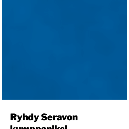
Ryhdy Seravon
kumppaniksi