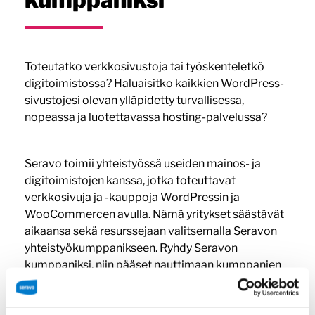
Toteutatko verkkosivustoja tai työskenteletkö
digitoimistossa? Haluaisitko kaikkien WordPress-
sivustojesi olevan ylläpidetty turvallisessa,
nopeassa ja luotettavassa hosting-palvelussa?
Seravo toimii yhteistyössä useiden mainos- ja
digitoimistojen kanssa, jotka toteuttavat
verkkosivuja ja -kauppoja WordPressin ja
WooCommercen avulla. Nämä yritykset säästävät
aikaansa sekä resurssejaan valitsemalla Seravon
yhteistyökumppanikseen. Ryhdy Seravon
kumppaniksi, niin pääset nauttimaan kumppanien
eduista!