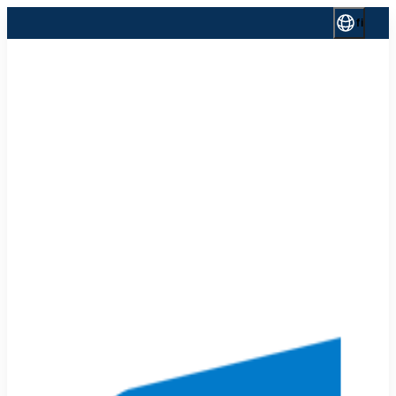
Siirry
fi
sisältöön