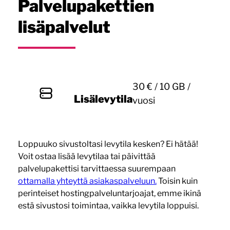
Palvelupakettien
lisäpalvelut
30 € / 10 GB /
Lisälevytila
vuosi
Loppuuko sivustoltasi levytila kesken? Ei hätää!
Voit ostaa lisää levytilaa tai päivittää
palvelupakettisi tarvittaessa suurempaan
ottamalla yhteyttä asiakaspalveluun.
Toisin kuin
perinteiset hostingpalveluntarjoajat, emme ikinä
estä sivustosi toimintaa, vaikka levytila loppuisi.