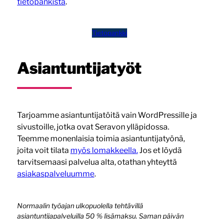
tietopankista
.
Tietopankki
Asiantuntijatyöt
Tarjoamme asiantuntijatöitä vain WordPressille ja
sivustoille, jotka ovat Seravon ylläpidossa.
Teemme monenlaisia toimia asiantuntijatyönä,
joita voit tilata
myös lomakkeella.
Jos et löydä
tarvitsemaasi palvelua alta, otathan yhteyttä
asiakaspalveluumme
.
Normaalin työajan ulkopuolella tehtävillä
asiantuntijapalveluilla 50 % lisämaksu. Saman päivän