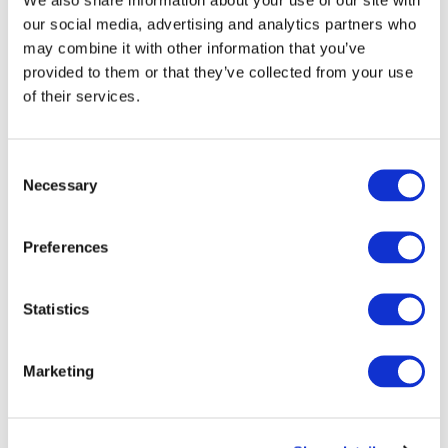
our social media, advertising and analytics partners who
may combine it with other information that you’ve
alk. 25 € / kpl /
provided to them or that they’ve collected from your use
Lisädomain
vuosi
of their services.
Consent
Yksi tavanomainen domain eli verkkotunnus
Necessary
Selection
sisältyy aina palvelupaketin hintaan (esimerkiksi
.com, .net, .org). Sivustolle voidaan lisätä rajaton
määrä lisädomaineja. Tarkista domainien hinta
Preferences
erillisestä
hinnastosta
. Lisädomain-palvelun hinta
sisältää domainin rekisteröinnin, DNS-hallinnan,
Statistics
domainkohtaisen varmenteen eli sertifikaatin ja
domainin automaattisen uusinnan niin kauan, kuin
palvelu on aktiivinen. Lisädomainin maksu kattaa
Marketing
kaiken Seravon suorittaman ylläpitotyön
riippumatta siitä, missä domainia hallinnoidaan tai
käyttääkö se omia nimipalvelimiaan.