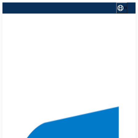
Siirry
fi
sisältöön