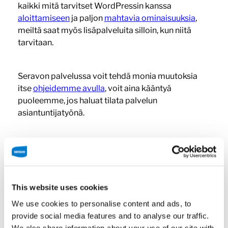
kaikki mitä tarvitset WordPressin kanssa
aloittamiseen
ja paljon
mahtavia ominaisuuksia
,
meiltä saat myös lisäpalveluita silloin, kun niitä
tarvitaan.
Seravon palvelussa voit tehdä monia muutoksia
itse
ohjeidemme avulla
, voit aina kääntyä
puoleemme, jos haluat tilata palvelun
asiantuntijatyönä.
Kaikkiin hintoihin lisätään ALV. Tutustu myös
Seravon
toimitusehtoihin
.
This website uses cookies
Domainit
We use cookies to personalise content and ads, to
provide social media features and to analyse our traffic.
We also share information about your use of our site with