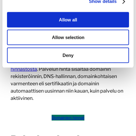
Show details
Allow all
tarkista hinta
Erikoisdomain
Allow selection
Haluatko erikoisemman päätteen domainillesi?
Deny
Onnistuu! Tarkista domainin hinta erillisestä
hinnastosta
. Palvelun hinta sisältää domainin
rekisteröinnin, DNS-hallinnan, domainkohtaisen
varmenteen eli sertifikaatin ja domainin
automaattisen uusinnan niin kauan, kuin palvelu on
aktiivinen.
Domainien hinnat