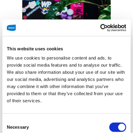
This website uses cookies
24/7-valvonta
We use cookies to personalise content and ads, to
provide social media features and to analyse our traffic.
sivustollesi
We also share information about your use of our site with
our social media, advertising and analytics partners who
may combine it with other information that you’ve
provided to them or that they’ve collected from your use
of their services.
Seravon 24/7-valvonta tarkistaa jokaisen
palvelussamme olevan sivuston toimivuuden
muutaman minuutin välein. Seravon valvoja korjaa
Consent
kaikki korjattavissa olevat ongelmat puolestasi, tai
Necessary
Selection
ilmoitamme asiasta, jos lisätoimia tarvitaan