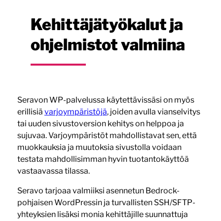
Kehittäjätyökalut ja
ohjelmistot valmiina
Seravon WP-palvelussa käytettävissäsi on myös
erillisiä
varjoympäristöjä
, joiden avulla vianselvitys
tai uuden sivustoversion kehitys on helppoa ja
sujuvaa. Varjoympäristöt mahdollistavat sen, että
muokkauksia ja muutoksia sivustolla voidaan
testata mahdollisimman hyvin tuotantokäyttöä
vastaavassa tilassa.
Seravo tarjoaa valmiiksi asennetun Bedrock-
pohjaisen WordPressin ja turvallisten SSH/SFTP-
yhteyksien lisäksi monia kehittäjille suunnattuja