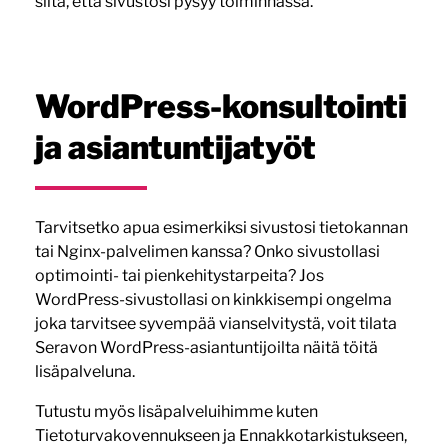
siitä, että sivustosi pysyy toiminnassa.
WordPress-konsultointi
ja asiantuntijatyöt
Tarvitsetko apua esimerkiksi sivustosi tietokannan
tai Nginx-palvelimen kanssa? Onko sivustollasi
optimointi- tai pienkehitystarpeita? Jos
WordPress-sivustollasi on kinkkisempi ongelma
joka tarvitsee syvempää vianselvitystä, voit tilata
Seravon WordPress-asiantuntijoilta näitä töitä
lisäpalveluna.
Tutustu myös lisäpalveluihimme kuten
Tietoturvakovennukseen ja Ennakkotarkistukseen,