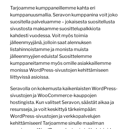
Tarjoamme kumppaneillemme kahta eri
kumppanuusmallia. Seravon kumppanina voit joko
suositella palveluamme – jokaisesta suositellusta
sivustosta maksamme suosittelupalkkiota
kahdesti vuodessa. Voit myös toimia
jälleenmyyjänä, jolloin saat alennuksen
listahinnoistamme ja monista muista
jälleenmyyjien eduista! Suosittelemme
kumppaneitamme myös omille asiakkaillemme
monissa WordPress-sivustojen kehittämiseen
liittyvissä asioissa.
Seravolla on kokemusta kaikenlaisten WordPress-
sivustojen ja WooCommerce-kauppojen
hostingista. Kun valitset Seravon, säästät aikaa ja
resursseja, ja voit keskittyä tärkeimpään:
WordPress-sivustojen ja verkkopalvelujen
kehittämiseen! Tarjoamme sinulle maailman