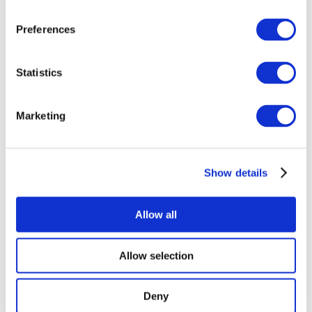
akuutin ongelman ratkaisemiseksi.
Preferences
Statistics
Seravon 24/7-valvonta tarkistaa
…
Verkkotunnuksen voimassaolon ja
Marketing
reitityksen sivustollesi
HTTPS-suojauksen toimivuuden
Mahdolliset ongelmat
nimipalveluissa (DNS)
Show details
WordPressin yleisölle näkyvän
puolen toimivuuden sekä HTTP-
Allow all
otsakkeiden että sivuston sisällön
perusteella
WordPressin ohjausnäkymän
Allow selection
toimivuuden
Toimiiko sivustosi hitaasti, vaikka
Deny
muuta vikaa ei olisi