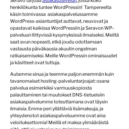
Seravo tarjoaa
asiakaspalvelun
, jossa koko
henkilökunta tuntee WordPressin! Tampereelta
käsin toimivassa asiakaspalvelussamme
WordPress-asiantuntijat auttavat, neuvovat ja
opastavat kaikissa WordPressiin ja Seravon WP-
palveluun liittyvissä kysymyksissä ilmaiseksi. Meiltä
saat avun nopeasti, etkä joudu odottamaan
vastausta päiväkausia akuutin ongelman
ratkaisemiseksi. Meille WordPressin ominaisuudet
ja käsitteet ovat tuttuja.
Autamme sinua ja teemme paljon enemmän kuin
tavanomaiset hosting-palveluntarjoajat: osana
palvelua esimerkiksi varmuuskopiosta
palauttaminen tai muutokset DNS-tietueisiin
asiakaspalvelumme toteuttamana ovat täysin
ilmaisia. Emme peri yllättäviä lisämaksuja, ja
yhteydenotot asiakaspalveluumme ovat aina
veloituksettomia! Meillä et maksa ylimääräistä