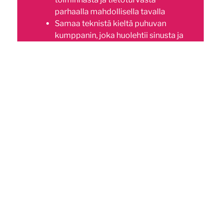
parhaalla mahdollisella tavalla
Samaa teknistä kieltä puhuvan
kumppanin, joka huolehtii sinusta ja
asiakkaistasi
Haluaisitko ryhtyä Seravon
jälleenmyyjäksi tai suosittelijaksi?
Tervetuloa kumppaniksemme –
ota
yhteyttä
, niin aloitetaan!
Avoin lähdekoodi