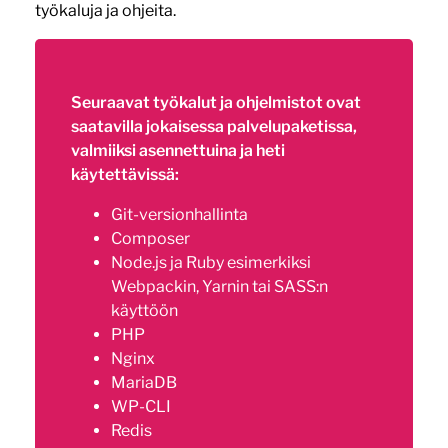
työkaluja ja ohjeita.
Seuraavat työkalut ja ohjelmistot ovat
saatavilla jokaisessa palvelupaketissa,
valmiiksi asennettuina ja heti
käytettävissä:
Git-versionhallinta
Composer
Node.js ja Ruby esimerkiksi
Webpackin, Yarnin tai SASS:n
käyttöön
PHP
Nginx
MariaDB
WP-CLI
Redis