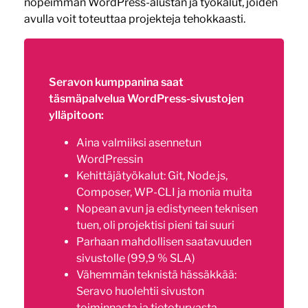
nopeimman WordPress-alustan ja työkalut, joiden
avulla voit toteuttaa projekteja tehokkaasti.
Seravon kumppanina saat
täsmäpalvelua WordPress-sivustojen
ylläpitoon:
Aina valmiiksi asennetun
WordPressin
Kehittäjätyökalut: Git, Node.js,
Composer, WP-CLI ja monia muita
Nopean avun ja edistyneen teknisen
tuen, oli projektisi pieni tai suuri
Parhaan mahdollisen saatavuuden
sivustolle (99,9 % SLA)
Vähemmän teknistä hässäkkää:
Seravo huolehtii sivuston
toiminnasta ja tietoturvasta