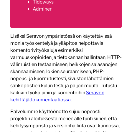
Tideways
Adminer
Lisäksi Seravon ympäristössä on käytettävissä
monia työskentelyä ja ylläpitoa helpottavia
komentorivityökaluja esimerkiksi
varmuuskopioiden ja tietokannan hallintaan, HTTP-
välimuistien testaamiseen, heikkojen salasanojen
skannaamiseen, lokien seuraamiseen, PHP-
nopeus- ja kuormitustesti, sivuston lähettämien
sähköpostien kulun testi, ja paljon muuta! Tutustu
kaikkiin työkaluihin ja komentoihin
Seravon
kehittäjädokumentaatiossa
.
Palvelumme käyttöönotto sujuu nopeasti:
projektin aloituksesta menee alle tunti siihen, että
kehitysympäristö ja versionhallinta ovat kunnossa,