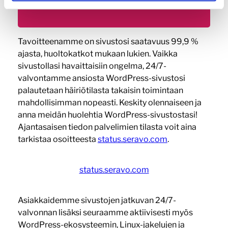
Tavoitteenamme on sivustosi saatavuus 99,9 %
ajasta, huoltokatkot mukaan lukien. Vaikka
sivustollasi havaittaisiin ongelma, 24/7-
valvontamme ansiosta WordPress-sivustosi
palautetaan häiriötilasta takaisin toimintaan
mahdollisimman nopeasti. Keskity olennaiseen ja
anna meidän huolehtia WordPress-sivustostasi!
Ajantasaisen tiedon palvelimien tilasta voit aina
tarkistaa osoitteesta
status.seravo.com
.
status.seravo.com
Asiakkaidemme sivustojen jatkuvan 24/7-
valvonnan lisäksi seuraamme aktiivisesti myös
WordPress-ekosysteemin, Linux-jakelujen ja