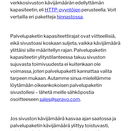
verkkosivuston kävijämäärän edellyttämän
kapasiteetin, eli
HTTP-pyyntöjen
perusteella. Voit
vertailla eri paketteja
hinnastossa
.
Palvelupaketin kapasiteettirajat ovat viitteellisiä,
eikä sivustoasi koskaan suljeta, vaikka kävijämäärä
ylittäisi sille määritellyn rajan. Palvelupaketin
kapasiteetin ylitystilanteessa takuu sivuston
sujuvasta toimivuudesta ei kuitenkaan ole
voimassa, joten palvelupaketti kannattaa valita
tarpeen mukaan. Autamme sinua mielellämme
löytämään oikeankokoisen palvelupaketin
sivustollesi – lähetä meille sähköpostia
osoitteeseen
sales@seravo.com
.
Jos sivuston kävijämäärä kasvaa ajan saatossa ja
palvelupaketin kävijämäärä ylittyy toistuvasti,