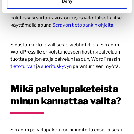
Deny
Kyllä.
Sivuston siirron voit tilata Seravon
asiantuntijoilta
maksullisena lisäpalveluna
. Voit
halutessasi siirtää sivuston myös veloituksetta itse
käyttämällä apuna
Seravon tietopankin ohjeita.
Sivuston siirto tavallisesta webhotellista Seravon
WordPressille erikoistuneeseen hostingpalveluun
tuottaa paljon etuja palvelun laadun, WordPressin
tietoturvan
ja
suorituskyvyn
parantumisen myötä.
Mikä palvelupaketeista
minun kannattaa valita?
Seravon palvelupaketit on hinnoiteltu ensisijaisesti