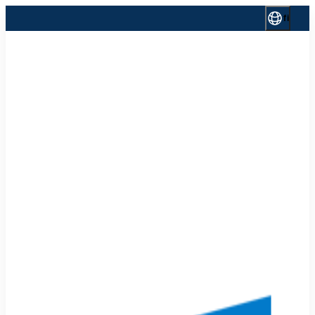
Siirry
fi
sisältöön