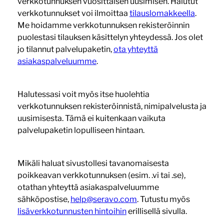
verkkotunnuksen vuosittaisen uusimisen. Halutut
verkkotunnukset voi ilmoittaa
tilauslomakkeella
.
Me hoidamme verkkotunnuksen rekisteröinnin
puolestasi tilauksen käsittelyn yhteydessä. Jos olet
jo tilannut palvelupaketin,
ota yhteyttä
asiakaspalveluumme
.
Halutessasi voit myös itse huolehtia
verkkotunnuksen rekisteröinnistä, nimipalvelusta ja
uusimisesta. Tämä ei kuitenkaan vaikuta
palvelupaketin lopulliseen hintaan.
Mikäli haluat sivustollesi tavanomaisesta
poikkeavan verkkotunnuksen (esim. .vi tai .se),
otathan yhteyttä asiakaspalveluumme
sähköpostise,
help@seravo.com
. Tutustu myös
lisäverkkotunnusten hintoihin
erillisellä sivulla.