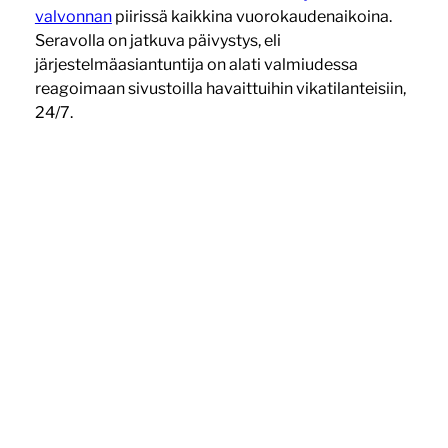
valvonnan
piirissä kaikkina vuorokaudenaikoina.
Seravolla on jatkuva päivystys, eli
järjestelmäasiantuntija on alati valmiudessa
reagoimaan sivustoilla havaittuihin vikatilanteisiin,
24/7.
Otamme
varmuuskopiot päivittäin
, ja säilytämme
niitä 30 päivän ajan. Varmuuskopiot sisältävät sekä
sivuston tiedostot että tietokannan, ja niitä
säilytetään sekä on-site että off-site-lokaatioissa.
Varmuuskopiot hoidetaan varsinaisen
WordPressin ulkopuolella siten, että esimerkiksi
mahdollisen sivustomurron yhteydessä
murtautujan ei ole mahdollista vahingoittaa
varmuuskopioita.
Lukeaksi lisää tietoturvasta Seravolla, tutustu