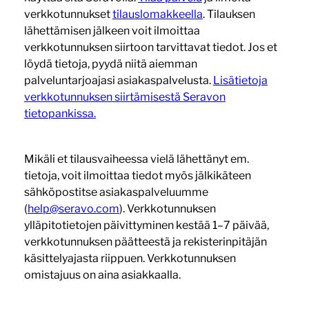
verkkotunnukset
tilauslomakkeella
. Tilauksen
lähettämisen jälkeen voit ilmoittaa
verkkotunnuksen siirtoon tarvittavat tiedot. Jos et
löydä tietoja, pyydä niitä aiemman
palveluntarjoajasi asiakaspalvelusta.
Lisätietoja
verkkotunnuksen siirtämisestä Seravon
tietopankissa.
Mikäli et tilausvaiheessa vielä lähettänyt em.
tietoja, voit ilmoittaa tiedot myös jälkikäteen
sähköpostitse asiakaspalveluumme
(
help@seravo.com
). Verkkotunnuksen
ylläpitotietojen päivittyminen kestää 1–7 päivää,
verkkotunnuksen päätteestä ja rekisterinpitäjän
käsittelyajasta riippuen. Verkkotunnuksen
omistajuus on aina asiakkaalla.