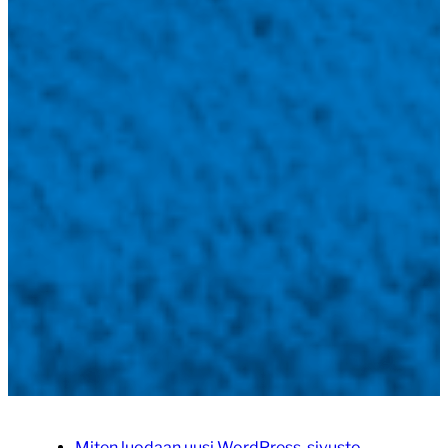
Miten luodaan uusi WordPress-sivusto