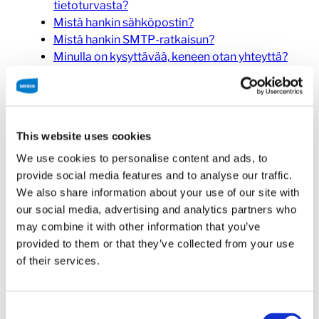
tietoturvasta?
Mistä hankin sähköpostin?
Mistä hankin SMTP-ratkaisun?
Minulla on kysyttävää, keneen otan yhteyttä?
Miten luodaan uusi
WordPress-sivusto
This website uses cookies
We use cookies to personalise content and ads, to
Seravolla?
provide social media features and to analyse our traffic.
We also share information about your use of our site with
our social media, advertising and analytics partners who
may combine it with other information that you’ve
Kun haluat uuden WordPress-sivuston, tilaa
provided to them or that they’ve collected from your use
haluamasi palvelupaketti
tilauslomakkeellamme
.
of their services.
Käsittelemme lomakkeella saapuneet tilaukset
aina kaikkein nopeimmin. Saat yleensä jo samana
päivänä sähköpostitse tunnukset, joilla pääset
Consent