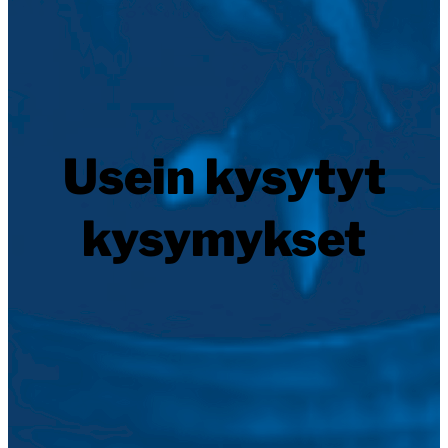
Usein kysytyt
kysymykset