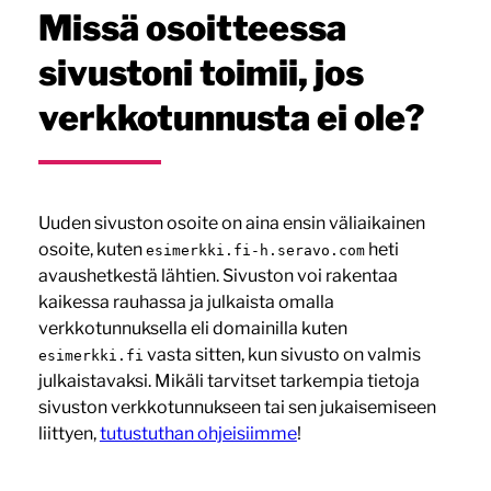
Missä osoitteessa
sivustoni toimii, jos
verkkotunnusta ei ole?
Uuden sivuston osoite on aina ensin väliaikainen
osoite, kuten
heti
esimerkki.fi-h.seravo.com
avaushetkestä lähtien. Sivuston voi rakentaa
kaikessa rauhassa ja julkaista omalla
verkkotunnuksella eli domainilla kuten
vasta sitten, kun sivusto on valmis
esimerkki.fi
julkaistavaksi. Mikäli tarvitset tarkempia tietoja
sivuston verkkotunnukseen tai sen jukaisemiseen
liittyen,
tutustuthan ohjeisiimme
!