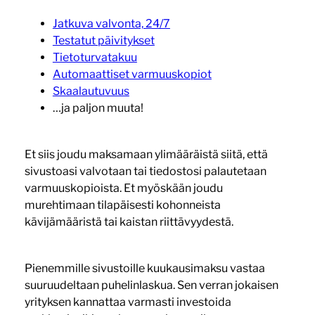
Jatkuva valvonta, 24/7
Testatut päivitykset
Tietoturvatakuu
Automaattiset varmuuskopiot
Skaalautuvuus
…ja paljon muuta!
Et siis joudu maksamaan ylimääräistä siitä, että
sivustoasi valvotaan tai tiedostosi palautetaan
varmuuskopioista. Et myöskään joudu
murehtimaan tilapäisesti kohonneista
kävijämääristä tai kaistan riittävyydestä.
Pienemmille sivustoille kuukausimaksu vastaa
suuruudeltaan puhelinlaskua. Sen verran jokaisen
yrityksen kannattaa varmasti investoida