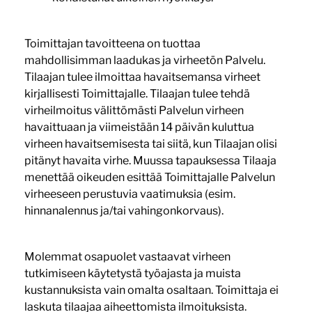
Toimittajan tavoitteena on tuottaa
mahdollisimman laadukas ja virheetön Palvelu.
Tilaajan tulee ilmoittaa havaitsemansa virheet
kirjallisesti Toimittajalle. Tilaajan tulee tehdä
virheilmoitus välittömästi Palvelun virheen
havaittuaan ja viimeistään 14 päivän kuluttua
virheen havaitsemisesta tai siitä, kun Tilaajan olisi
pitänyt havaita virhe. Muussa tapauksessa Tilaaja
menettää oikeuden esittää Toimittajalle Palvelun
virheeseen perustuvia vaatimuksia (esim.
hinnanalennus ja/tai vahingonkorvaus).
Molemmat osapuolet vastaavat virheen
tutkimiseen käytetystä työajasta ja muista
kustannuksista vain omalta osaltaan. Toimittaja ei
laskuta tilaajaa aiheettomista ilmoituksista.