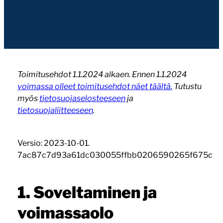
Toimitusehdot 1.1.2024 alkaen. Ennen 1.1.2024
voimassa olleet toimitusehdot näet täältä.
Tutustu
myös
tietosuojaselosteeseen
ja
tietosuojaliitteeseen
.
Versio: 2023-10-01.
7ac87c7d93a61dc030055ffbb0206590265f675c
1. Soveltaminen ja
voimassaolo