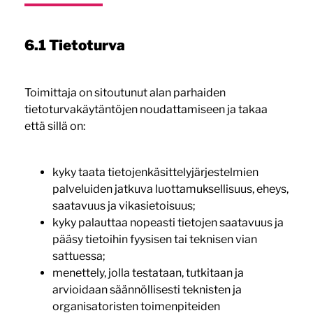
6.1 Tietoturva
Toimittaja on sitoutunut alan parhaiden
tietoturvakäytäntöjen noudattamiseen ja takaa
että sillä on:
kyky taata tietojenkäsittelyjärjestelmien
palveluiden jatkuva luottamuksellisuus, eheys,
saatavuus ja vikasietoisuus;
kyky palauttaa nopeasti tietojen saatavuus ja
pääsy tietoihin fyysisen tai teknisen vian
sattuessa;
menettely, jolla testataan, tutkitaan ja
arvioidaan säännöllisesti teknisten ja
organisatoristen toimenpiteiden