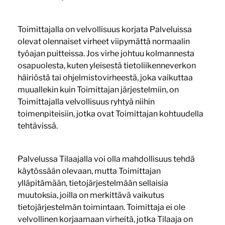
Toimittajalla on velvollisuus korjata Palveluissa
olevat olennaiset virheet viipymättä normaalin
työajan puitteissa. Jos virhe johtuu kolmannesta
osapuolesta, kuten yleisestä tietoliikenneverkon
häiriöstä tai ohjelmistovirheestä, joka vaikuttaa
muuallekin kuin Toimittajan järjestelmiin, on
Toimittajalla velvollisuus ryhtyä niihin
toimenpiteisiin, jotka ovat Toimittajan kohtuudella
tehtävissä.
Palvelussa Tilaajalla voi olla mahdollisuus tehdä
käytössään olevaan, mutta Toimittajan
ylläpitämään, tietojärjestelmään sellaisia
muutoksia, joilla on merkittävä vaikutus
tietojärjestelmän toimintaan. Toimittaja ei ole
velvollinen korjaamaan virheitä, jotka Tilaaja on