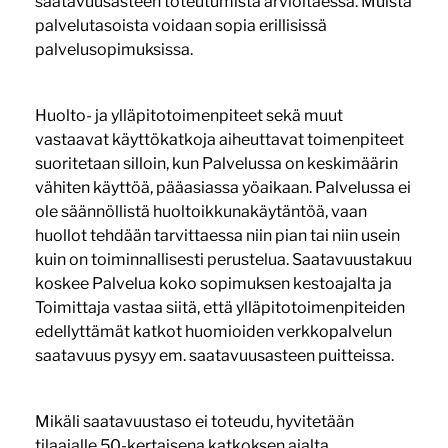
saatavuusasteen toteutumista arvioitaessa. Muista
palvelutasoista voidaan sopia erillisissä
palvelusopimuksissa.
Huolto- ja ylläpitotoimenpiteet sekä muut
vastaavat käyttökatkoja aiheuttavat toimenpiteet
suoritetaan silloin, kun Palvelussa on keskimäärin
vähiten käyttöä, pääasiassa yöaikaan. Palvelussa ei
ole säännöllistä huoltoikkunakäytäntöä, vaan
huollot tehdään tarvittaessa niin pian tai niin usein
kuin on toiminnallisesti perustelua. Saatavuustakuu
koskee Palvelua koko sopimuksen kestoajalta ja
Toimittaja vastaa siitä, että ylläpitotoimenpiteiden
edellyttämät katkot huomioiden verkkopalvelun
saatavuus pysyy em. saatavuusasteen puitteissa.
Mikäli saatavuustaso ei toteudu, hyvitetään
tilaajalle 50-kertaisena katkoksen ajalta