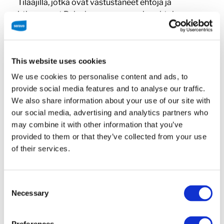
Tilaajilla, jotka ovat vastustaneet ehtoja ja
irtisanoneet Palvelunsa ennen uusien ehtojen
voimaantuloa.
2. Sopimuksen
This website uses cookies
We use cookies to personalise content and ads, to
syntyminen ja
provide social media features and to analyse our traffic.
siirtäminen
We also share information about your use of our site with
our social media, advertising and analytics partners who
may combine it with other information that you’ve
provided to them or that they’ve collected from your use
of their services.
Sopimus Tilaajan ja Toimittajan välillä syntyy, kun
Tilaaja on ilmoittanut hyväksyvänsä Toimittajan
tarjouksen tai työmääräarvion, kun Toimittaja on
Consent
kirjallisesti vahvistanut tilauksen, kun Palvelun
Necessary
Selection
toimittaminen on aloitettu ja siitä on tiedotettu
Tilaajaa tai kun Tilaaja on maksanut tilaamastaan