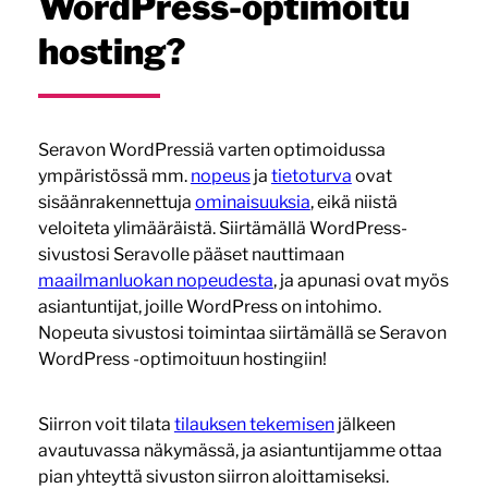
WordPress-optimoitu
hosting?
Seravon WordPressiä varten optimoidussa
ympäristössä mm.
nopeus
ja
tietoturva
ovat
sisäänrakennettuja
ominaisuuksia
, eikä niistä
veloiteta ylimääräistä. Siirtämällä WordPress-
sivustosi Seravolle pääset nauttimaan
maailmanluokan nopeudesta
, ja apunasi ovat myös
asiantuntijat, joille WordPress on intohimo.
Nopeuta sivustosi toimintaa siirtämällä se Seravon
WordPress -optimoituun hostingiin!
Siirron voit tilata
tilauksen tekemisen
jälkeen
avautuvassa näkymässä, ja asiantuntijamme ottaa
pian yhteyttä sivuston siirron aloittamiseksi.