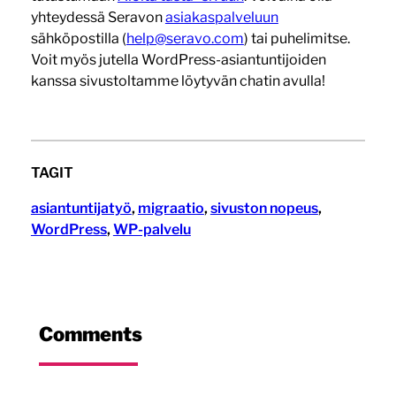
yhteydessä Seravon
asiakaspalveluun
sähköpostilla (
help@seravo.com
) tai puhelimitse.
Voit myös jutella WordPress-asiantuntijoiden
kanssa sivustoltamme löytyvän chatin avulla!
TAGIT
asiantuntijatyö
, 
migraatio
, 
sivuston nopeus
, 
WordPress
, 
WP-palvelu
Comments