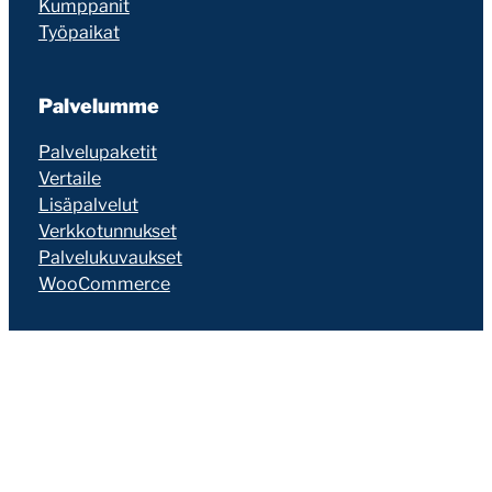
Kumppanit
Työpaikat
Palvelumme
Palvelupaketit
Vertaile
Lisäpalvelut
Verkkotunnukset
Palvelukuvaukset
WooCommerce
Ominaisuudet
Nopea
Turvallinen
Kestävä
Aito