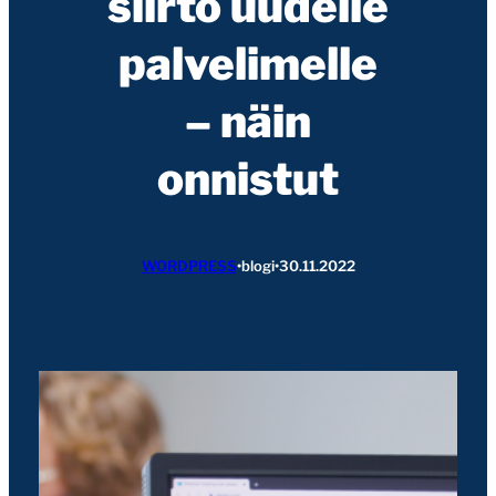
siirto uudelle
palvelimelle
– näin
onnistut
WORDPRESS
•
blogi
•
30.11.2022