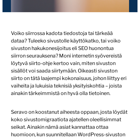
Voiko siirrossa kadota tiedostoja tai tärkeää
dataa? Tuleeko sivustolle käyttökatko, tai voiko
sivuston hakukonesijoitus eli SEO huonontua
siirron seurauksena? Moni internetin syövereistä
löytyvä siirto-ohje kertoo vain, miten sivuston
sisällöt voi saada siirtymään. Oikeasti sivuston
siirto on tätä laajempi kokonaisuus, johon liittyy eri
vaiheita ja lukuisia teknisiä yksityiskohtia – joista
ainakin tärkeimmistä on hyvä olla tietoinen.
Seravo on koostanut aiheesta oppaan, josta löydät
koko sivustomigraatiota ajatellen oleellisimmat
seikat. Ainakin nämä asiat kannattaa ottaa
huomioon, kun suunnitellaan WordPress-sivuston