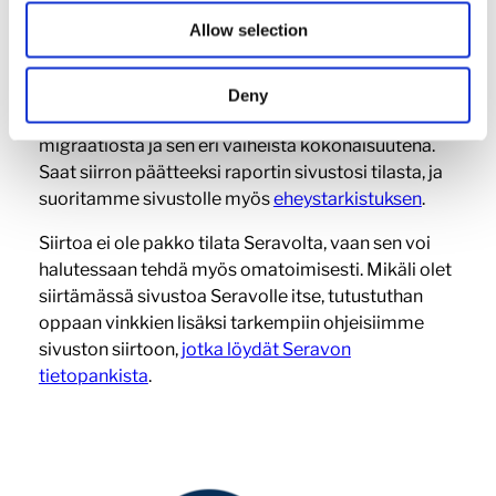
Allow selection
Jos et ole varma, miten päästä siirrossa alkuun tai
siirto syystä tai toisesta arveluttaa, on hyvä kääntyä
asiantuntijan puoleen! Tilaamalla sivustollesi siirron
Deny
Seravolta huolehtii WordPress-asiantuntija
migraatiosta ja sen eri vaiheista kokonaisuutena.
Saat siirron päätteeksi raportin sivustosi tilasta, ja
suoritamme sivustolle myös
eheystarkistuksen
.
Siirtoa ei ole pakko tilata Seravolta, vaan sen voi
halutessaan tehdä myös omatoimisesti. Mikäli olet
siirtämässä sivustoa Seravolle itse, tutustuthan
oppaan vinkkien lisäksi tarkempiin ohjeisiimme
sivuston siirtoon,
jotka löydät Seravon
tietopankista
.