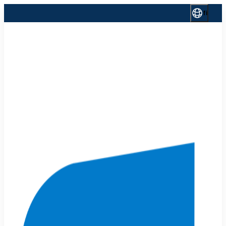
Siirry
fi
sisältöön