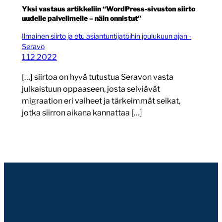
Yksi vastaus artikkeliin “WordPress-sivuston siirto
uudelle palvelimelle – näin onnistut”
Ilmainen siirto ja etu asiantuntijatöihin joulukuun ajan -
Seravo
1.12.2022
[…] siirtoa on hyvä tutustua Seravon vasta
julkaistuun oppaaseen, josta selviävät
migraation eri vaiheet ja tärkeimmät seikat,
jotka siirron aikana kannattaa […]