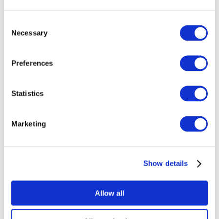
sivuston palvelinympäristössä tai WordPress-
asennuksessa. Yksi asia, josta työkalu aivan
Consent
varmasti huomauttaa, on jo edellämainitut
Necessary
Selection
käytöstä poistetut lisäosat ja teemat. Kannattaa
seurata työkalun suosituksia ja poistaa ne.
Preferences
Statistics
Marketing
Show details
WordPressin eheystarkistus näyttää turhat lisäosat
– sinun tarvitsee vain poistaa ne!
Allow all
Myös käytössä olevia lisäosia kannattaa tarkastella