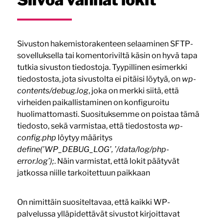
Sivuston hakemistorakenteen selaaminen SFTP-
sovelluksella tai komentoriviltä käsin on hyvä tapa
tutkia sivuston tiedostoja. Tyypillinen esimerkki
tiedostosta, jota sivustolta ei pitäisi löytyä, on
wp-
contents/debug.log
, joka on merkki siitä, että
virheiden paikallistaminen on konfiguroitu
huolimattomasti. Suosituksemme on poistaa tämä
tiedosto, sekä varmistaa, että tiedostosta
wp-
config.php
löytyy määritys
define(’WP_DEBUG_LOG’, ’/data/log/php-
error.log’);
. Näin varmistat, että lokit päätyvät
jatkossa niille tarkoitettuun paikkaan
On nimittäin suositeltavaa, että kaikki WP-
palvelussa ylläpidettävät sivustot kirjoittavat