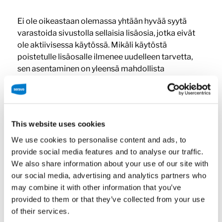
Ei ole oikeastaan olemassa yhtään hyvää syytä
varastoida sivustolla sellaisia lisäosia, jotka eivät
ole aktiivisessa käytössä. Mikäli käytöstä
poistetulle lisäosalle ilmenee uudelleen tarvetta,
sen asentaminen on yleensä mahdollista
muutamalla klikkauksella. Täsmälleen sama neuvo
koskee myös teemoja.
Poista tarpeettomat
This website uses cookies
We use cookies to personalise content and ads, to
lisäosat ja teemat
provide social media features and to analyse our traffic.
We also share information about your use of our site with
our social media, advertising and analytics partners who
may combine it with other information that you’ve
WordPress 5.2:sta lähtien tarjolla työkalu sivuston
provided to them or that they’ve collected from your use
eheyden tarkistamiseen. Tämän työkalun avulla on
of their services.
mahdollista havaita potentiaalisia ongelmia