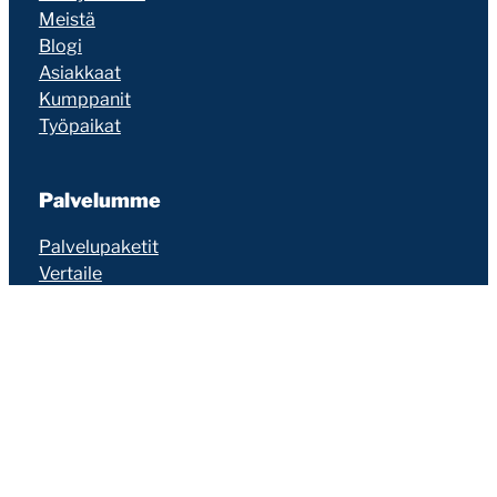
Meistä
Blogi
Asiakkaat
Kumppanit
Työpaikat
Palvelumme
Palvelupaketit
Vertaile
Lisäpalvelut
Verkkotunnukset
Palvelukuvaukset
WooCommerce
Ominaisuudet