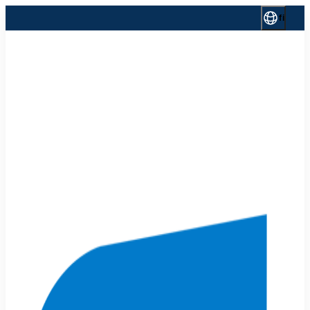
Siirry
fi
sisältöön