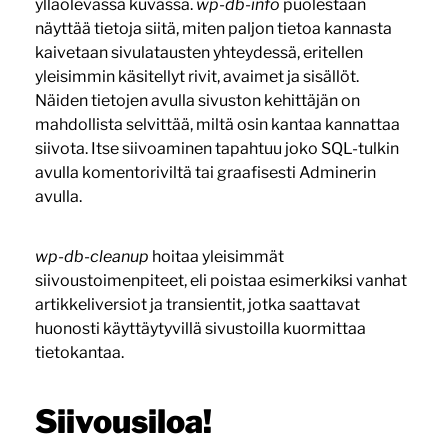
ylläolevassa kuvassa.
wp-db-info
puolestaan
näyttää tietoja siitä, miten paljon tietoa kannasta
kaivetaan sivulatausten yhteydessä, eritellen
yleisimmin käsitellyt rivit, avaimet ja sisällöt.
Näiden tietojen avulla sivuston kehittäjän on
mahdollista selvittää, miltä osin kantaa kannattaa
siivota. Itse siivoaminen tapahtuu joko SQL-tulkin
avulla komentoriviltä tai graafisesti Adminerin
avulla.
wp-db-cleanup
hoitaa yleisimmät
siivoustoimenpiteet, eli poistaa esimerkiksi vanhat
artikkeliversiot ja transientit, jotka saattavat
huonosti käyttäytyvillä sivustoilla kuormittaa
tietokantaa.
Siivousiloa!