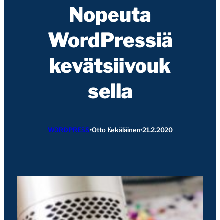
Nopeuta
WordPressiä
kevätsiivouk
sella
WORDPRESS
•
Otto Kekäläinen
•
21.2.2020