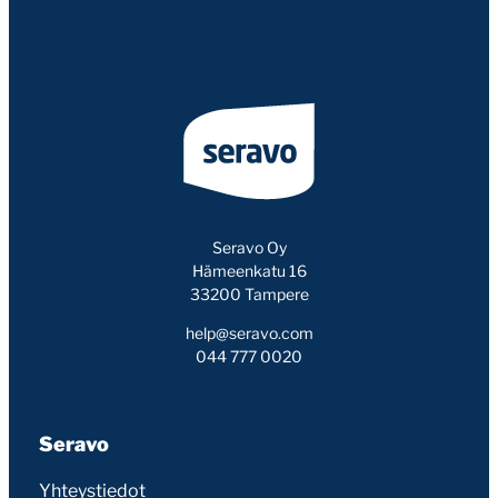
Seravo Oy
Hämeenkatu 16
33200 Tampere
help@seravo.com
044 777 0020
Seravo
Yhteystiedot