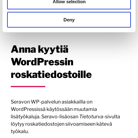
Allow selection
arvioivalla silmällä. On suositeltavaa harkita
sellaisten lisäosien poistamista, joita ei tulla
Deny
tarvitsemaan sivustolla jatkuvasti, eli esimerkiksi
virheiden paikallistamiseen käytettäviä lisäosia.
Anna kyytiä
WordPressin
roskatiedostoille
Seravon WP-palvelun asiakkailla on
WordPressissä käytössään muutamia
lisätyökaluja. Seravo-lisäosan
Tietoturva
-sivulta
löytyy roskatiedostojen siivoamiseen kätevä
työkalu.