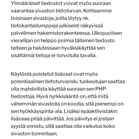
Ylimääräiset tiedostot voivat myös suoraan
vaarantaa sivuston tietoturvan. Kohtaamme
toisinaan sivustoja, joilta löytyy nk.
tietokantadumppeja julkisesti näkyvissä
palvelimen hakemistorakenteessa. Ulkopuolisen
vierailijan on helppo poimia tällainen tiedosto
talteen ja halutessaan hyväksikäyttää sen
sisältämiä tietoja ei-toivotulla tavalla.
Käytöstä poistetut lisäosat ovat myös
potentiaalinen tietoturvariski, tunkeutujan saattaa
olla mahdollista käyttää suoraan sen PHP-
tiedostoja. Hyvä nyrkkisääntö on, että mitä
vähemmän sivustolla on koodia, sitä pienempi on
sen hyökkäyspinta-ala. Lisäksi epäaktiivistakin
lisäosaa pitää päivittää. Jos päivitys ei jostain
syystä onnistu, sillä saattaa olla vaikutus koko
sivuston toimintaan.