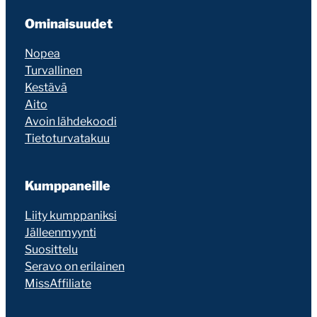
Ominaisuudet
Nopea
Turvallinen
Kestävä
Aito
Avoin lähdekoodi
Tietoturvatakuu
Kumppaneille
Liity kumppaniksi
Jälleenmyynti
Suosittelu
Seravo on erilainen
MissAffiliate