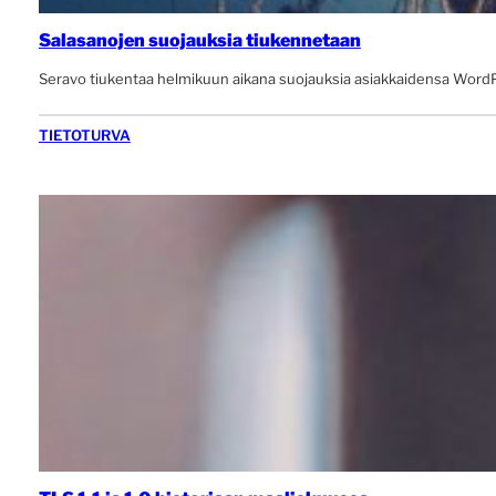
Salasanojen suojauksia tiukennetaan
Seravo tiukentaa helmikuun aikana suojauksia asiakkaidensa WordPre
TIETOTURVA