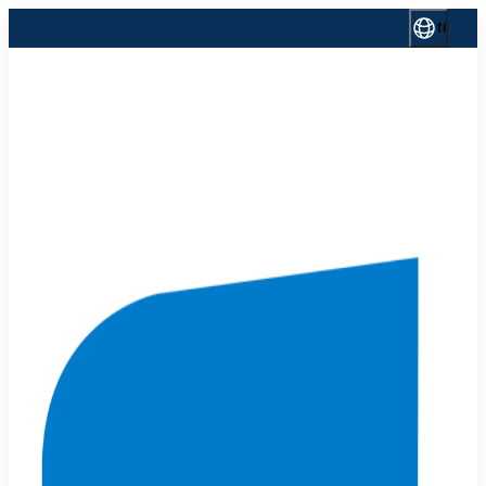
Siirry
fi
sisältöön