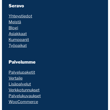
Seravo
Yhteystiedot
Meistä
Blogi
Asiakkaat
Kumppanit
Työpaikat
Palvelumme
Palvelupaketit
Vertaile
Lisäpalvelut
Verkkotunnukset
Palvelukuvaukset
WooCommerce