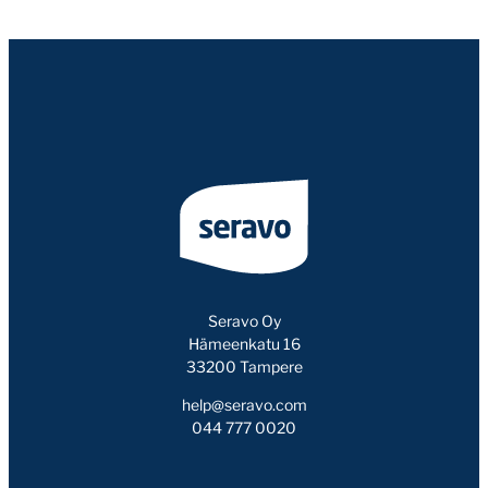
Seravo Oy
Hämeenkatu 16
33200 Tampere
help@seravo.com
044 777 0020