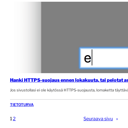
Hanki HTTPS-suojaus ennen lokakuuta, tai pelotat a
Jos sivustollasi ei ole käytössä HTTPS-suojausta, lomaketta täyttäv
TIETOTURVA
1
2
Seuraava sivu
»