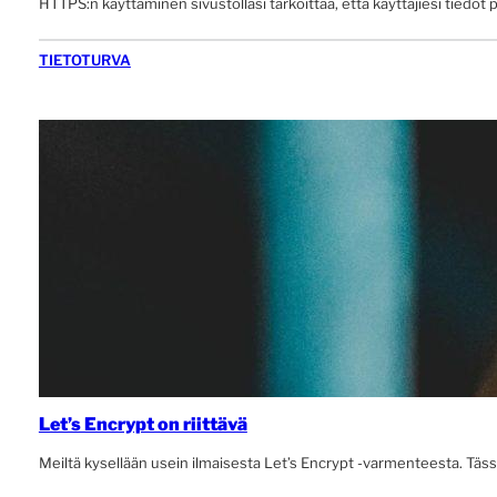
HTTPS:n käyttäminen sivustollasi tarkoittaa, että käyttäjiesi tiedot
TIETOTURVA
Let’s Encrypt on riittävä
Meiltä kysellään usein ilmaisesta Let’s Encrypt -varmenteesta. Tässä 