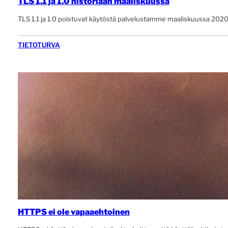
TLS 1.1 ja 1.0 historiaan maaliskuussa
TLS 1.1 ja 1.0 poistuvat käytöstä palvelustamme maaliskuussa 2020.
TIETOTURVA
HTTPS ei ole vapaaehtoinen