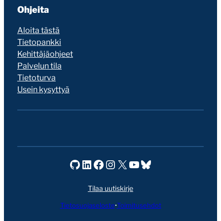
Ohjeita
Aloita tästä
Tietopankki
Kehittäjäohjeet
Palvelun tila
Tietoturva
Usein kysyttyä
Seravo GitHubissa
Seravo LinkedInissä
Seravo Facebookissa
Seravo Instagramissa
Seravo X:ssä
Seravo YouTubessa
Seravo Blueskyssa
Tilaa uutiskirje
Tietosuojaseloste
•
Toimitusehdot