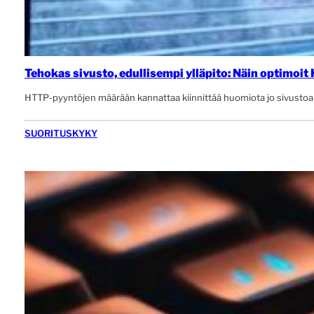
Tehokas sivusto, edullisempi ylläpito: Näin optimoi
HTTP-pyyntöjen määrään kannattaa kiinnittää huomiota jo sivustoa s
SUORITUSKYKY