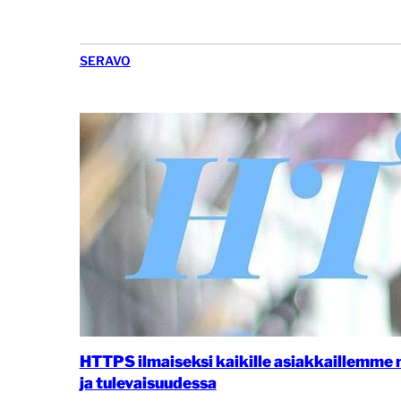
SERAVO
HTTPS ilmaiseksi kaikille asiakkaillemme 
ja tulevaisuudessa