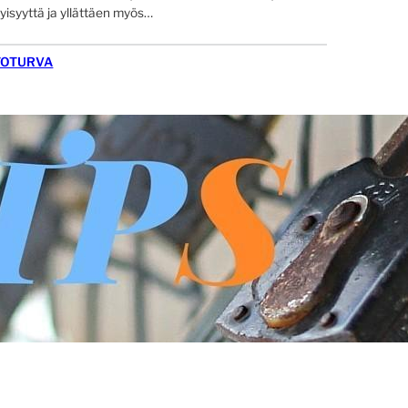
tyisyyttä ja yllättäen myös…
TOTURVA