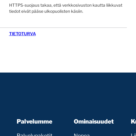
HTTPS-suojaus takaa, että verkkosivuston kautta liikkuvat
tiedot eivät pääse ulkopuolisten käsiin.
TIETOTURVA
Palvelumme
Ominaisuudet
K
Palvelupaketit
Nopea
Li