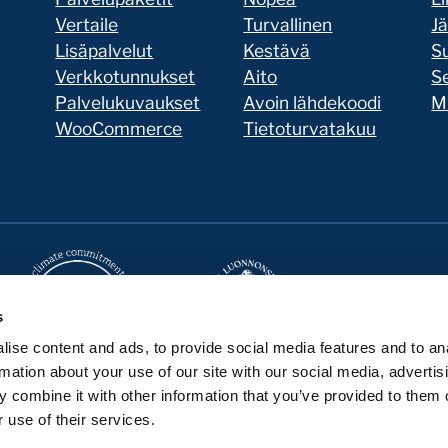
Vertaile
Turvallinen
J
Lisäpalvelut
Kestävä
Su
Verkkotunnukset
Aito
Se
Palvelukuvaukset
Avoin lähdekoodi
Mi
WooCommerce
Tietoturvatakuu
s
ise content and ads, to provide social media features and to an
rmation about your use of our site with our social media, advertis
 combine it with other information that you’ve provided to them o
Seravo GitHubissa
Seravo LinkedInissä
Seravo Facebookissa
Seravo Instagramissa
Seravo X:ssä
Seravo YouTubessa
Seravo Blueskyssa
 use of their services.