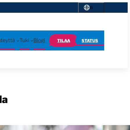
fi
hteyttä
Tuki
Blogi
TILAA
STATUS
la