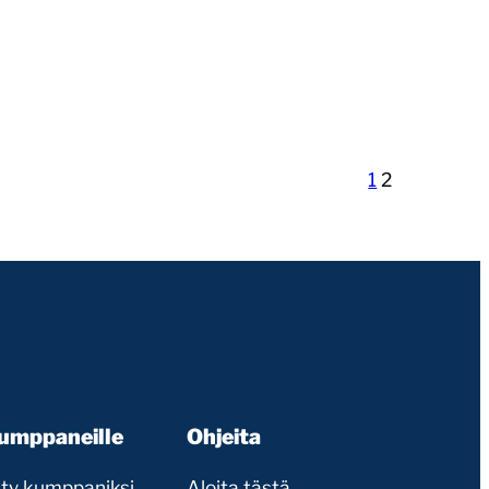
1
2
umppaneille
Ohjeita
ity kumppaniksi
Aloita tästä