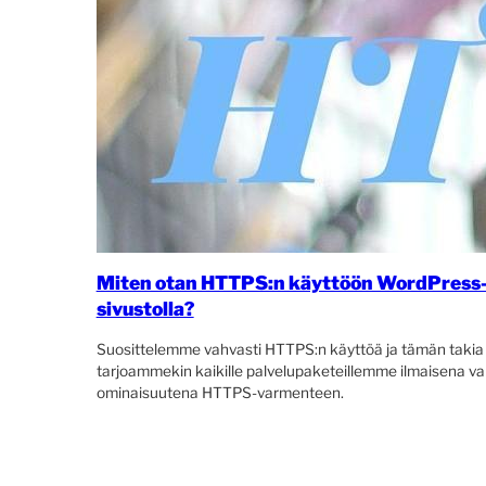
Miten otan HTTPS:n käyttöön WordPress
sivustolla?
Suosittelemme vahvasti HTTPS:n käyttöä ja tämän takia
tarjoammekin kaikille palvelupaketeillemme ilmaisena va
ominaisuutena HTTPS-varmenteen.