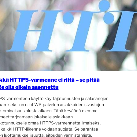
kkä HTTPS-varmenne ei riitä – se pitää
s olla oikein asennettu
S-varmenteen käyttö käyttäjätunnusten ja salasanojen
aamiseksi on ollut WP-palvelun asiakkaiden sivustojen
o-ominaisuus alusta alkaen. Tänä keväänä olemme
yneet tarjoamaan jokaiselle asiakkaan
kotunnukselle omaa HTTPS-varmennetta ilmaiseksi,
a kaikki HTTP-liikenne voidaan suojata. Se parantaa
on luottamuksellisuutta, aitouden varmistamista,