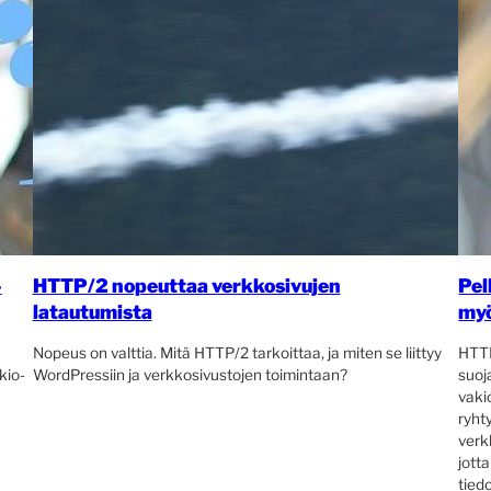
-
HTTP/2 nopeuttaa verkkosivujen
Pel
latautumista
myö
Nopeus on valttia. Mitä HTTP/2 tarkoittaa, ja miten se liittyy
HTTP
kio-
WordPressiin ja verkkosivustojen toimintaan?
suoj
vaki
ryht
verk
jott
tied