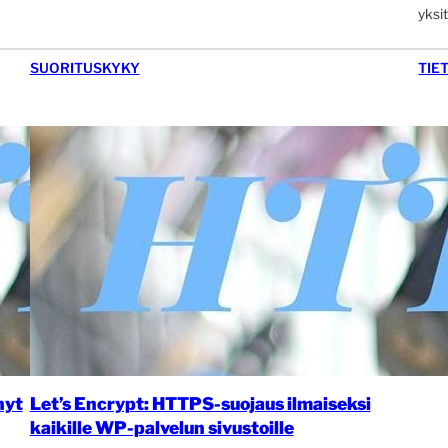
yksi
SUORITUSKYKY
TIE
nyt
Let’s Encrypt: HTTPS-suojaus ilmaiseksi
kaikille WP-palvelun sivustoille