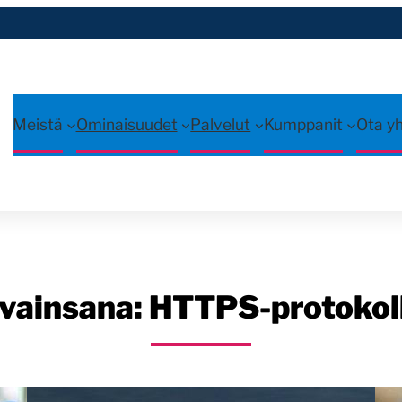
Meistä
Ominaisuudet
Palvelut
Kumppanit
Ota y
vainsana:
HTTPS-protokol