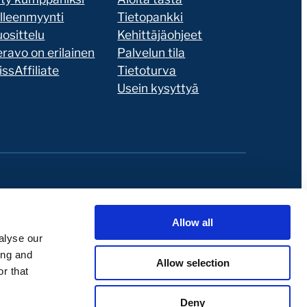
älleenmyynti
Tietopankki
osittelu
Kehittäjäohjeet
ravo on erilainen
Palvelun tila
ssAffiliate
Tietoturva
Usein kysyttyä
Allow all
alyse our
ing and
Allow selection
r that
Deny