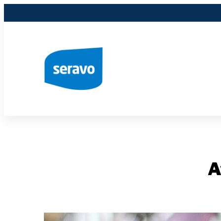
Siirry
sisältöön
A