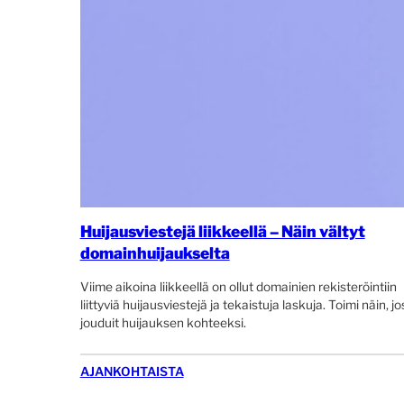
Huijausviestejä liikkeellä – Näin vältyt
domainhuijaukselta
Viime aikoina liikkeellä on ollut domainien rekisteröintiin
liittyviä huijausviestejä ja tekaistuja laskuja. Toimi näin, jo
jouduit huijauksen kohteeksi.
AJANKOHTAISTA