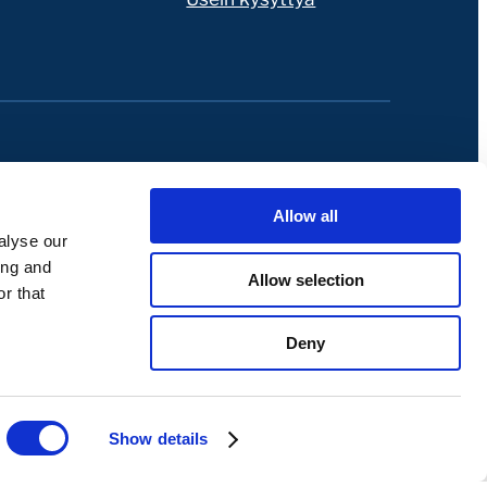
Allow all
alyse our
ing and
Allow selection
r that
Deny
Show details