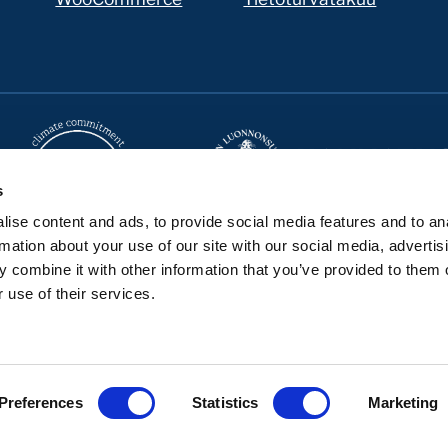
s
ise content and ads, to provide social media features and to an
rmation about your use of our site with our social media, advertis
 combine it with other information that you’ve provided to them o
Seravo GitHubissa
Seravo LinkedInissä
Seravo Facebookissa
Seravo Instagramissa
Seravo X:ssä
Seravo YouTubessa
Seravo Blueskyssa
 use of their services.
Tilaa uutiskirje
Tietosuojaseloste
•
Toimitusehdot
Preferences
Statistics
Marketing