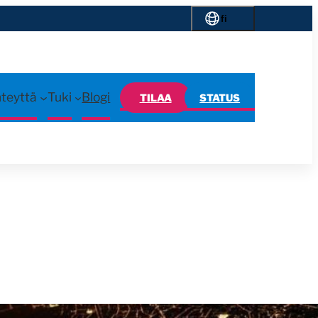
fi
hteyttä
Tuki
Blogi
TILAA
STATUS