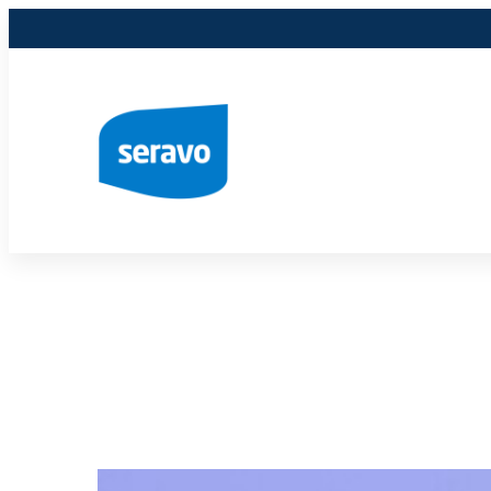
Siirry
sisältöön