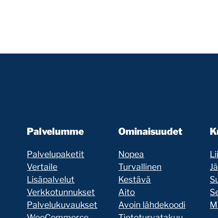
Palvelumme
Ominaisuudet
K
Palvelupaketit
Nopea
Li
Vertaile
Turvallinen
J
Lisäpalvelut
Kestävä
Su
Verkkotunnukset
Aito
Se
Palvelukuvaukset
Avoin lähdekoodi
Mi
WooCommerce
Tietoturvatakuu