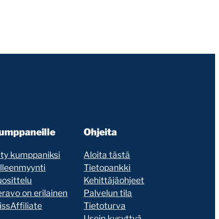
umppaneille
Ohjeita
ity kumppaniksi
Aloita tästä
älleenmyynti
Tietopankki
osittelu
Kehittäjäohjeet
ravo on erilainen
Palvelun tila
ssAffiliate
Tietoturva
Usein kysyttyä