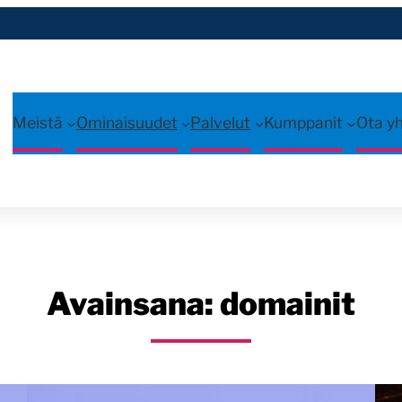
Meistä
Ominaisuudet
Palvelut
Kumppanit
Ota y
Avainsana:
domainit