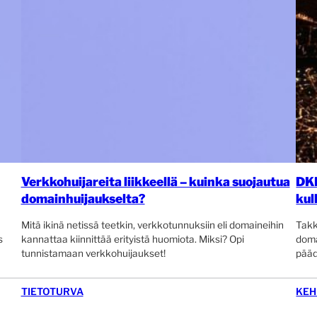
Verkkohuijareita liikkeellä – kuinka suojautua
DKI
domainhuijaukselta?
kul
Mitä ikinä netissä teetkin, verkkotunnuksiin eli domaineihin
Takk
s
kannattaa kiinnittää erityistä huomiota. Miksi? Opi
doma
tunnistamaan verkkohuijaukset!
pääd
TIETOTURVA
KEH