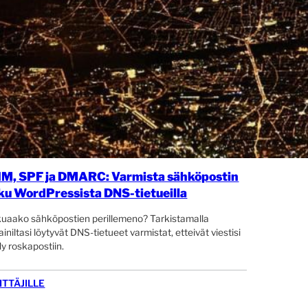
M, SPF ja DMARC: Varmista sähköpostin
ku WordPressista DNS-tietueilla
uaako sähköpostien perillemeno? Tarkistamalla
iniltasi löytyvät DNS-tietueet varmistat, etteivät viestisi
y roskapostiin.
ITTÄJILLE