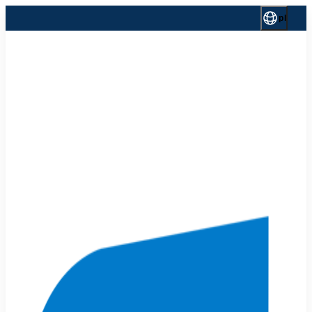
Przejdź
pl
do
treści