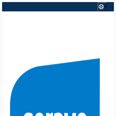
Siirry
fi
sisältöön