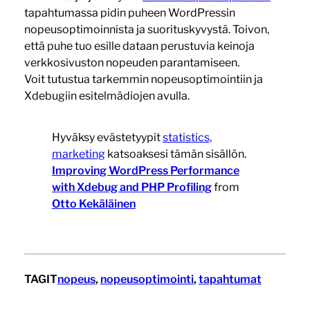
tapahtumassa pidin puheen WordPressin
nopeusoptimoinnista ja suorituskyvystä. Toivon,
että puhe tuo esille dataan perustuvia keinoja
verkkosivuston nopeuden parantamiseen.
Voit tutustua tarkemmin nopeusoptimointiin ja
Xdebugiin esitelmädiojen avulla.
Hyväksy evästetyypit
statistics,
marketing
katsoaksesi tämän sisällön.
Improving WordPress Performance
with Xdebug and PHP Profiling
from
Otto Kekäläinen
TAGIT
nopeus
, 
nopeusoptimointi
, 
tapahtumat