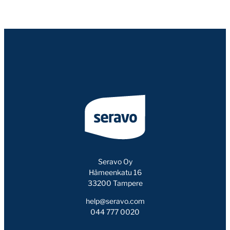
Seravo Oy
Hämeenkatu 16
33200 Tampere
help@seravo.com
044 777 0020