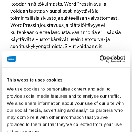
koodarin näkökulmasta. WordPressin avulla
voidaan tuottaa visuaalisesti näyttäviä ja
toiminnallisia sivustoja suhteellisen vaivattomasti.
WordPressin joustavuus ja räätälöitävyys ei
kuitenkaan ole tae laadusta, vaan monia eri lisäosia
käyttävät sivustot kärsivät usein tietoturva- ja
suorituskykyongelmista. Sivut voidaan siis
esimerkiksi hakkeroida tai ne latautuvat
sietämättömän hitaasti.
Myyttejä murtamassa
This website uses cookies
We use cookies to personalise content and ads, to
provide social media features and to analyse our traffic.
We also share information about your use of our site with
Verkko on pullollaan erilaisia artikkeleita ja oppaita
our social media, advertising and analytics partners who
WordPress-sivuston tietoturvan ja nopeuden
may combine it with other information that you’ve
parantamiseen. Valitettavasti useimmat ohjeet
provided to them or that they’ve collected from your use
ovat vain kymmenen kohdan listauksia
of their services.