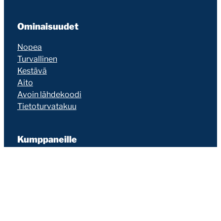
Ominaisuudet
Nopea
Turvallinen
Kestävä
Aito
Avoin lähdekoodi
Tietoturvatakuu
Kumppaneille
Liity kumppaniksi
Jälleenmyynti
Suosittelu
Seravo on erilainen
MissAffiliate