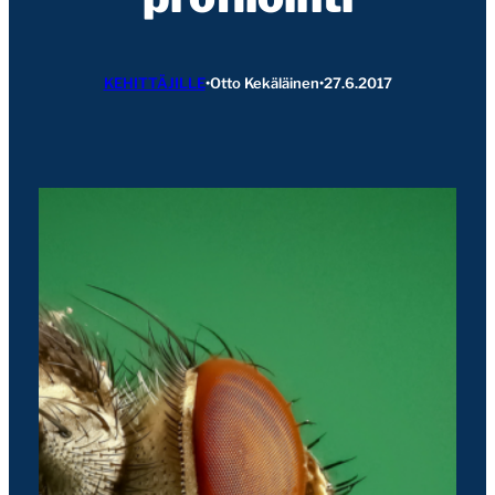
KEHITTÄJILLE
•
Otto Kekäläinen
•
27.6.2017