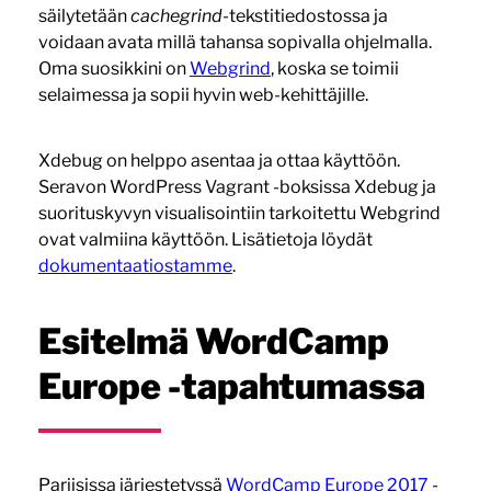
säilytetään
cachegrind-
tekstitiedostossa ja
voidaan avata millä tahansa sopivalla ohjelmalla.
Oma suosikkini on
Webgrind
, koska se toimii
selaimessa ja sopii hyvin web-kehittäjille.
Xdebug on helppo asentaa ja ottaa käyttöön.
Seravon WordPress Vagrant -boksissa Xdebug ja
suorituskyvyn visualisointiin tarkoitettu Webgrind
ovat valmiina käyttöön. Lisätietoja löydät
dokumentaatiostamme
.
Esitelmä WordCamp
Europe -tapahtumassa
Pariisissa järjestetyssä
WordCamp Europe 2017
-