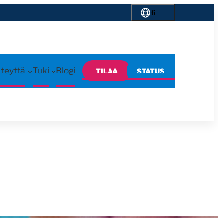
fi
hteyttä
Tuki
Blogi
TILAA
STATUS