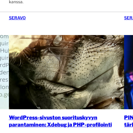
kanssa.
SERAVO
SER
WordPress-sivuston suorituskyvyn
PIN
parantaminen: Xdebug ja PHP-profilointi
tär