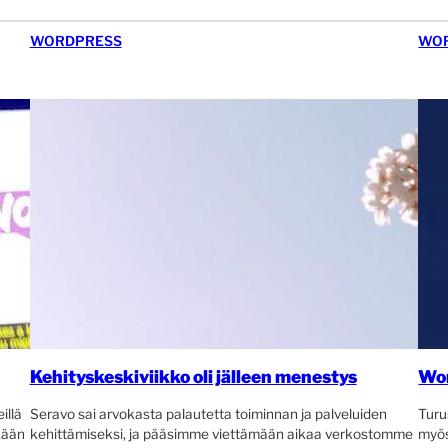
WORDPRESS
WO
Kehityskeskiviikko oli jälleen menestys
Wo
illä
Seravo sai arvokasta palautetta toiminnan ja palveluiden
Turu
kään
kehittämiseksi, ja pääsimme viettämään aikaa verkostomme
myös