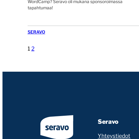
WordCamp? Seravo oli mukana sponsoroimassa
tapahtumaa!
SERAVO
1
2
Seravo
Yhteystiedot