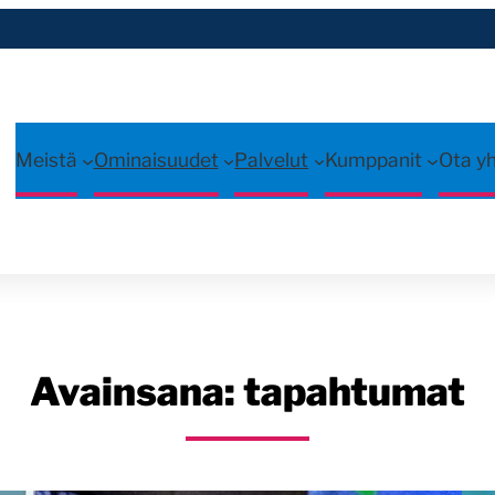
Meistä
Ominaisuudet
Palvelut
Kumppanit
Ota y
Avainsana:
tapahtumat