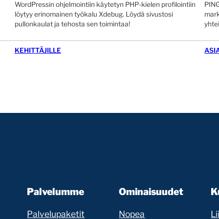
WordPressin ohjelmointiin käytetyn PHP-kielen profilointiin
PING
löytyy erinomainen työkalu Xdebug. Löydä sivustosi
mark
pullonkaulat ja tehosta sen toimintaa!
yhte
KEHITTÄJILLE
ASI
Palvelumme
Ominaisuudet
K
Palvelupaketit
Nopea
Li