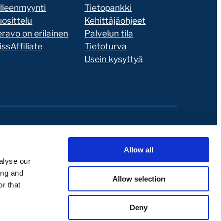
älleenmyynti
Tietopankki
osittelu
Kehittäjäohjeet
ravo on erilainen
Palvelun tila
ssAffiliate
Tietoturva
Usein kysyttyä
Allow all
alyse our
ing and
Allow selection
r that
Deny