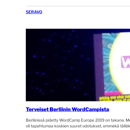
SERAVO
Terveiset Berliinin WordCampista
Berliinissä pidetty WordCamp Europe 2019 on takana. Me
oli tapahtumaa koskien suuret odotukset, emmekä tällä