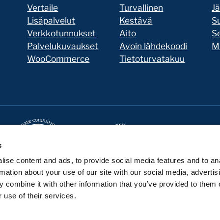
Vertaile
Turvallinen
J
Lisäpalvelut
Kestävä
Su
Verkkotunnukset
Aito
Se
Palvelukuvaukset
Avoin lähdekoodi
Mi
WooCommerce
Tietoturvatakuu
s
ise content and ads, to provide social media features and to an
rmation about your use of our site with our social media, advertis
 combine it with other information that you’ve provided to them o
 use of their services.
Seravo GitHubissa
Seravo LinkedInissä
Seravo Facebookissa
Seravo Instagramissa
Seravo X:ssä
Seravo YouTubessa
Seravo Blueskyssa