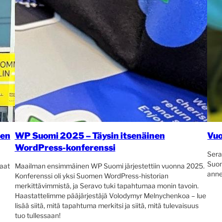
ien
WP Suomi 2025 – Täysin itsenäinen
Vuo
WordPress-konferenssi
Sera
Suom
aat
Maailman ensimmäinen WP Suomi järjestettiin vuonna 2025.
anne
Konferenssi oli yksi Suomen WordPress-historian
merkittävimmistä, ja Seravo tuki tapahtumaa monin tavoin.
Haastattelimme pääjärjestäjä Volodymyr Melnychenkoa – lue
lisää siitä, mitä tapahtuma merkitsi ja siitä, mitä tulevaisuus
tuo tullessaan!