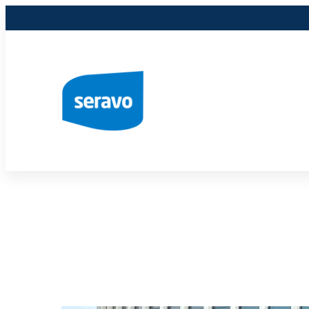
Siirry
sisältöön