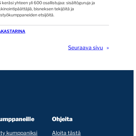
 keräsi yhteen yli 600 osallistujaa: sisältöguruja ja
kinointipäättäjiä, bisneksen tekijöitä ja
istyökumppaneiden etsijöitä.
AKASTARINA
Seuraava sivu
»
umppaneille
Ohjeita
ity kumppaniksi
Aloita tästä