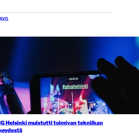
AVO
G Helsinki muistutti toimivan tekniikan
keydestä