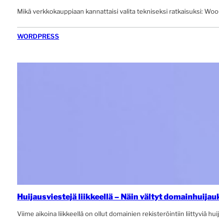
Mikä verkkokauppiaan kannattaisi valita tekniseksi ratkaisuksi: W
WORDPRESS
Huijausviestejä liikkeellä – Näin vältyt domainhuijau
Viime aikoina liikkeellä on ollut domainien rekisteröintiin liittyviä hu