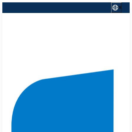
Siirry
fi
sisältöön