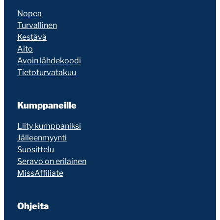
Nopea
Turvallinen
Kestävä
Aito
Avoin lähdekoodi
Tietoturvatakuu
Kumppaneille
Liity kumppaniksi
Jälleenmyynti
Suosittelu
Seravo on erilainen
MissAffiliate
Ohjeita