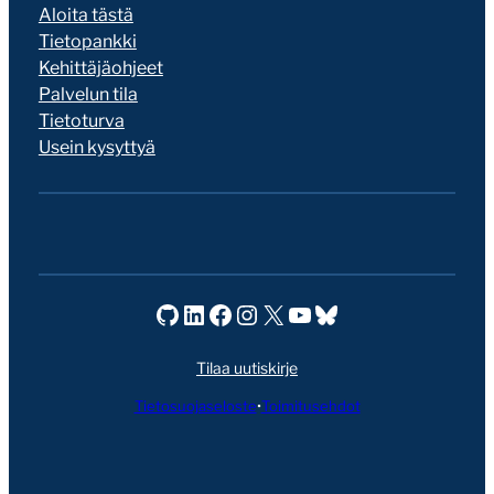
Aloita tästä
Tietopankki
Kehittäjäohjeet
Palvelun tila
Tietoturva
Usein kysyttyä
Seravo GitHubissa
Seravo LinkedInissä
Seravo Facebookissa
Seravo Instagramissa
Seravo X:ssä
Seravo YouTubessa
Seravo Blueskyssa
Tilaa uutiskirje
Tietosuojaseloste
•
Toimitusehdot