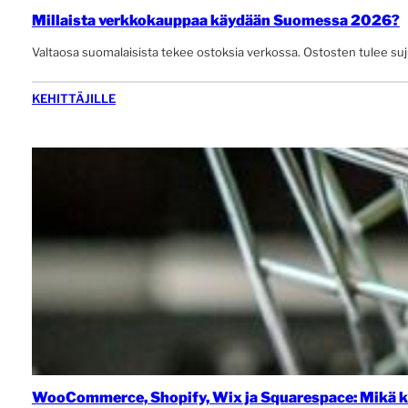
Millaista verkkokauppaa käydään Suomessa 2026?
Valtaosa suomalaisista tekee ostoksia verkossa. Ostosten tulee suju
KEHITTÄJILLE
WooCommerce, Shopify, Wix ja Squarespace: Mikä ka