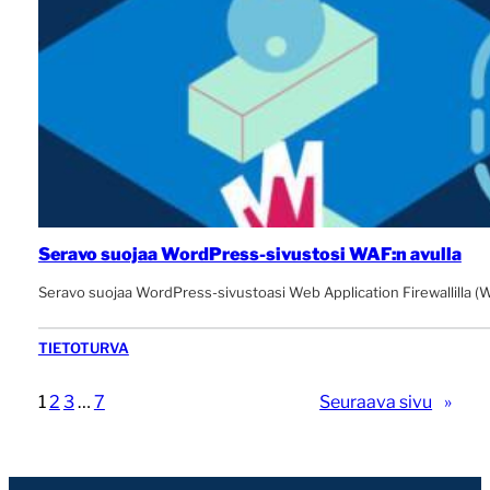
Seravo suojaa WordPress-sivustosi WAF:n avulla
Seravo suojaa WordPress-sivustoasi Web Application Firewallilla (WAF
TIETOTURVA
1
2
3
…
7
Seuraava sivu
»