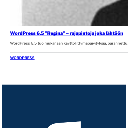
WordPress 6.5 ”Regina” – rajapintoja joka lähtöön
WordPress 6.5 tuo mukanaan käyttöliittymäpäivityksiä, parannettua k
WORDPRESS