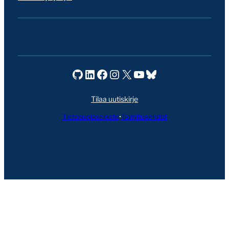
Seravo GitHubissa
Seravo LinkedInissä
Seravo Facebookissa
Seravo Instagramissa
Seravo X:ssä
Seravo YouTubessa
Seravo Blueskyssa
Tilaa uutiskirje
Tietosuojaseloste
•
Toimitusehdot