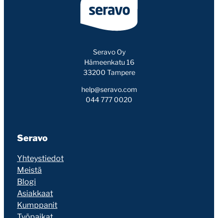
Seravo Oy
Hämeenkatu 16
33200 Tampere
help@seravo.com
044 777 0020
Seravo
Yhteystiedot
Meistä
Blogi
Asiakkaat
Kumppanit
Työpaikat