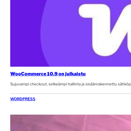
WooCommerce 10.9 on julkaistu
Sujuvampi checkout, selkeämpi hallinta ja sisäänrakennettu sähkö
WORDPRESS