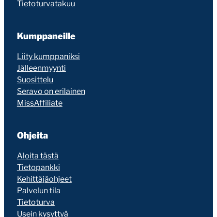
Tietoturvatakuu
Kumppaneille
Liity kumppaniksi
Jälleenmyynti
Suosittelu
Seravo on erilainen
MissAffiliate
Ohjeita
Aloita tästä
Tietopankki
Kehittäjäohjeet
Palvelun tila
Tietoturva
Usein kysyttyä