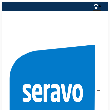
Siirry
fi
sisältöön