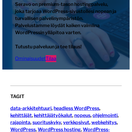
Seravo on premium-tason hostingpalvelu,
joka tarjoaa WordPress-sivustollesi nopean ja
turvallisen palvelinympäristön.
Palvelustamme löydät kaiken valmiina
WordPressin ylläpitoa varten.
Tutustu palveluun ja tee tilaus!
Ominaisuudet
Tilaa
TAGIT
data-arkkitehtuuri
, 
headless WordPress
, 
kehittäjät
, 
kehittäjätyökalut
, 
nopeus
, 
ohjelmointi
, 
rajapinta
, 
suorituskyky
, 
verkkosivut
, 
webkehitys
, 
WordPress
, 
WordPress hosting
, 
WordPress-