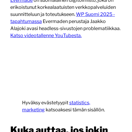
Evermade
on suomalainen digitoimisto, joka on
erikoistunut korkealaatuisten verkkopalveluiden
suunnitteluun ja toteutukseen.
WP Suomi 2025 -
tapahtumassa
Evermaden perustaja Jaakko
Alajoki avasi headless-sivustojen problematiikkaa.
Katso videotallenne YouTubesta.
Hyväksy evästetyypit
statistics,
marketing
katsoaksesi tämän sisällön.
Kuka auttaa, jos jokin