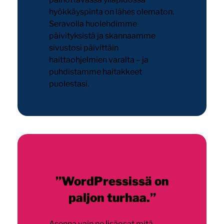
hyökkäyspinta on lähes olematon.
Seravolla huolehdimme
päivityksistä ja skannaamme
sivustosi päivittäin
haittaohjelmien varalta – ja
puhdistamme haitakkeet
puolestasi.
”WordPressissä on
paljon turhaa.”
Asenna vain ne lisäosat mitä