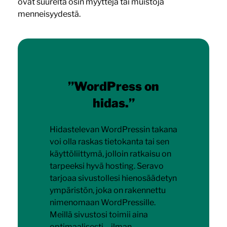
ovat suurelta osin myyttejä tai muistoja
menneisyydestä.
”WordPress on
hidas.”
Hidastelevan WordPressin takana
voi olla raskas tietokanta tai sen
käyttöliittymä, jolloin ratkaisu on
tarpeeksi hyvä hosting. Seravo
tarjoaa sivustollesi hienosäädetyn
ympäristön, joka on rakennettu
nimenomaan WordPressille.
Meillä sivustosi toimii aina
optimaalisesti – ilman