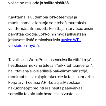
voi helposti luoda ja hallita sisältöä.
Käyttämällä uudempia lohkoteemoja ja
muokkaamalla lohkoja voit tehdä muutoksia
välittömästi ilman, että kehittäjän tarvitsee ensin
päivittää koodia. Lohkoihin myös julkaistaan
jatkuvasti lisää ominaisuuksia
uusien WP-
versioiden myötä.
Tavallisella WordPress-asennuksella vältät myös
headlessin mukana tulevan ”arkkitehtuuriveron”:
hallittavana ei ole erillisiä palvelinympäristöjä,
monimutkaisia rajapintakerroksia taikka tarvetta
korjata virheellisiä API-kutsuja. Myöskään
hakukoneoptimointi ei aiheuta päänvaivaa
samoilla tavoin kuin headless-sivustoilla.