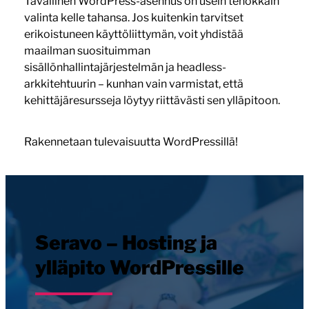
Tavallinen WordPress-asennus on usein tehokkain
valinta kelle tahansa. Jos kuitenkin tarvitset
erikoistuneen käyttöliittymän, voit yhdistää
maailman suosituimman
sisällönhallintajärjestelmän ja headless-
arkkitehtuurin – kunhan vain varmistat, että
kehittäjäresursseja löytyy riittävästi sen ylläpitoon.
Rakennetaan tulevaisuutta WordPressillä!
Seravo – Hosting ja
ylläpito WordPressille