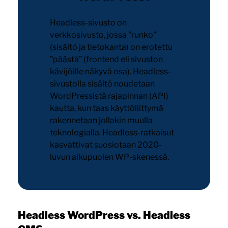
Headless-sivusto on
verkkosivusto, jossa ”runko”
(sisältö ja tietokanta) on erotettu
”päästä” (frontend eli sivuston
kävijöille näkyvä osa). Headless-
sivustolla sisältö noudetaan
WordPressistä rajapinnan (API)
kautta, kun taas käyttöliittymä
rakennetaan jollakin muulla
teknologialla. Headless-ratkaisut
kasvattivat suosiotaan 2020-
luvun alkupuolen WP-skenessä.
Headless WordPress vs. Headless