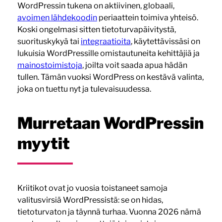
WordPressin tukena on aktiivinen, globaali,
avoimen lähdekoodin
periaattein toimiva yhteisö.
Koski ongelmasi sitten tietoturvapäivitystä,
suorituskykyä tai
integraatioita
, käytettävissäsi on
lukuisia WordPressille omistautuneita kehittäjiä ja
mainostoimistoja
, joilta voit saada apua hädän
tullen. Tämän vuoksi WordPress on kestävä valinta,
joka on tuettu nyt ja tulevaisuudessa.
Murretaan WordPressin
myytit
Kriitikot ovat jo vuosia toistaneet samoja
valitusvirsiä WordPressistä: se on hidas,
tietoturvaton ja täynnä turhaa. Vuonna 2026 nämä