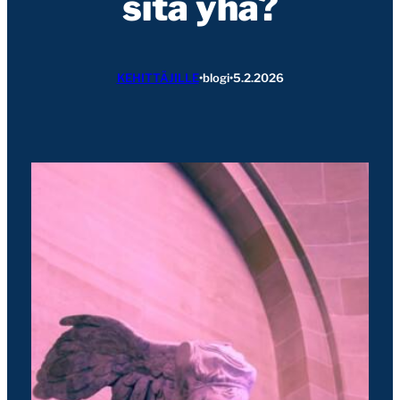
sitä yhä?
KEHITTÄJILLE
•
blogi
•
5.2.2026