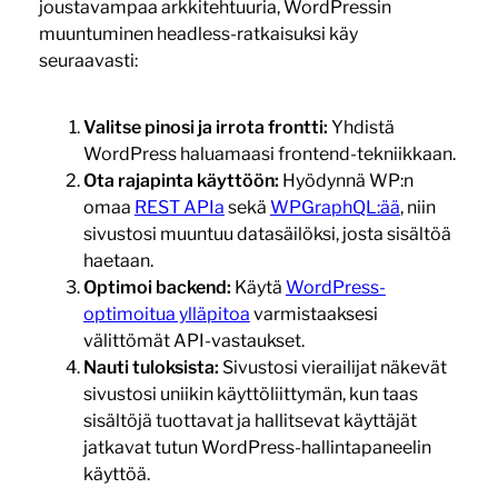
joustavampaa arkkitehtuuria, WordPressin
muuntuminen headless-ratkaisuksi käy
seuraavasti:
Valitse pinosi ja irrota frontti:
Yhdistä
WordPress haluamaasi frontend-tekniikkaan.
Ota rajapinta käyttöön:
Hyödynnä WP:n
omaa
REST APIa
sekä
WPGraphQL:ää
, niin
sivustosi muuntuu datasäilöksi, josta sisältöä
haetaan.
Optimoi backend:
Käytä
WordPress-
optimoitua ylläpitoa
varmistaaksesi
välittömät API-vastaukset.
Nauti tuloksista:
Sivustosi vierailijat näkevät
sivustosi uniikin käyttöliittymän, kun taas
sisältöjä tuottavat ja hallitsevat käyttäjät
jatkavat tutun WordPress-hallintapaneelin
käyttöä.