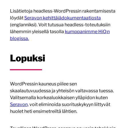
Lisätietoja headless-WordPressin rakentamisesta
löydät
Seravon kehittäjädokumentaatiosta
(englanniksi). Voit tutusua headless-toteutuksiin
lähemmin yleisellä tasolla
kumppanimme HiQ:n
blogissa.
Lopuksi
WordPressin kauneus piilee sen
skaalautuvuudessa ja yhteisön valtavassa tuessa.
Valitsemalla korkealuokkaisen ylläpidon kuten
Seravon,
voit eliminoida suorituskykyyn liittyvät
huolet heti ensimetreiltä lähtien.