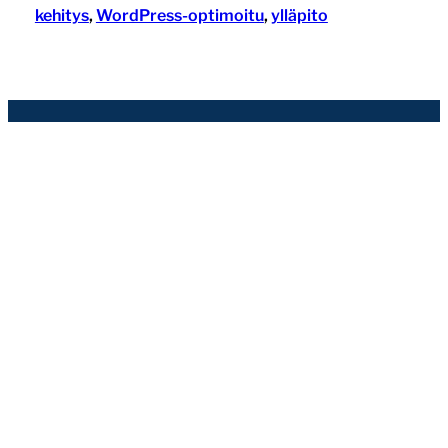
kehitys
, 
WordPress-optimoitu
, 
ylläpito
Seravo Oy
Hämeenkatu 16
33200 Tampere
help@seravo.com