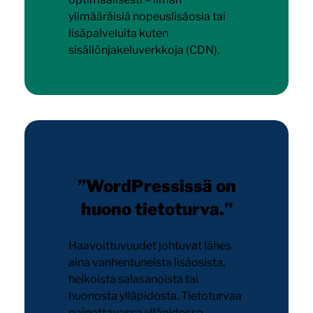
ylimääräisiä nopeuslisäosia tai
lisäpalveluita kuten
sisällönjakeluverkkoja (CDN).
”WordPressissä on
huono tietoturva.”
Haavoittuvuudet johtuvat lähes
aina vanhentuneista lisäosista,
heikoista salasanoista tai
huonosta ylläpidosta. Tietoturvaa
painottavassa ylläpidossa