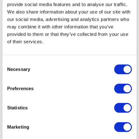
Usein väitetään, että tavallinen WordPress-
provide social media features and to analyse our traffic.
asennus on hidas tai kankea. Yleensä huono
We also share information about your use of our site with
suorituskyky johtuu paisuneesta tietokannasta,
our social media, advertising and analytics partners who
tehottomasti suoriutuvasta koodista tai välimuistin
may combine it with other information that you’ve
puutteesta. Vaikka jotkut hakevat parempaa
provided to them or that they’ve collected from your use
suorituskykyä valitsemalla headlessin, se ei korjaa
of their services.
edellä mainittuja ongelmia taustalla.
Consent
Jotta WordPress-sivut toimisivat tehokkaasti,
Necessary
Selection
kannattaa valita
korkealuokkainen alusta
niiden
ylläpitoon. Seravolla sinun ei tarvitse huolehtia
Preferences
välimuisteista tai optimoinnista, sillä kotimainen
palvelumme rakennettiin täällä Suomessa
nimenomaan WordPressiä varten. Valitsemiemme
Statistics
teknologioiden ja muiden teknisten ratkaisujen
ansiosta
hosting-palvelumme tarjoaa sivustollesi
maailmanluokan nopeutta ja vakautta
, eikä sinun
Marketing
tarvitse rakentaa headless-sivustoa pelkästään