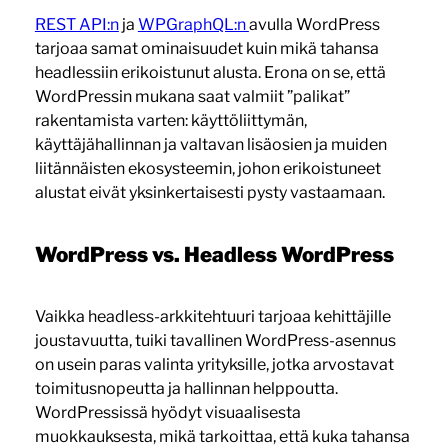
REST API:n
ja
WPGraphQL:n
avulla WordPress
tarjoaa samat ominaisuudet kuin mikä tahansa
headlessiin erikoistunut alusta. Erona on se, että
WordPressin mukana saat valmiit ”palikat”
rakentamista varten: käyttöliittymän,
käyttäjähallinnan ja valtavan lisäosien ja muiden
liitännäisten ekosysteemin, johon erikoistuneet
alustat eivät yksinkertaisesti pysty vastaamaan.
WordPress vs. Headless WordPress
Vaikka headless-arkkitehtuuri tarjoaa kehittäjille
joustavuutta, tuiki tavallinen WordPress-asennus
on usein paras valinta yrityksille, jotka arvostavat
toimitusnopeutta ja hallinnan helppoutta.
WordPressissä hyödyt visuaalisesta
muokkauksesta, mikä tarkoittaa, että kuka tahansa