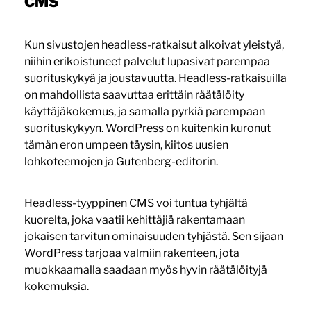
CMS
Kun sivustojen headless-ratkaisut alkoivat yleistyä,
niihin erikoistuneet palvelut lupasivat parempaa
suorituskykyä ja joustavuutta. Headless-ratkaisuilla
on mahdollista saavuttaa erittäin räätälöity
käyttäjäkokemus, ja samalla pyrkiä parempaan
suorituskykyyn. WordPress on kuitenkin kuronut
tämän eron umpeen täysin, kiitos uusien
lohkoteemojen ja Gutenberg-editorin.
Headless-tyyppinen CMS voi tuntua tyhjältä
kuorelta, joka vaatii kehittäjiä rakentamaan
jokaisen tarvitun ominaisuuden tyhjästä. Sen sijaan
WordPress tarjoaa valmiin rakenteen, jota
muokkaamalla saadaan myös hyvin räätälöityjä
kokemuksia.