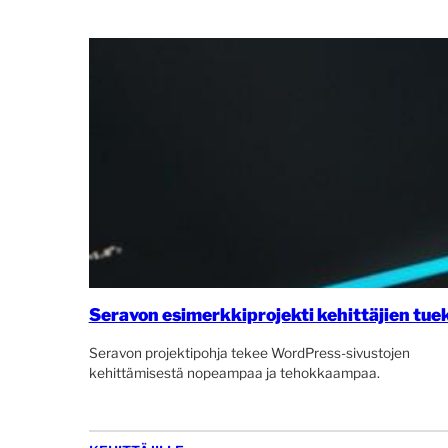
Seravon esimerkkiprojekti kehittäjien tuek
Seravon projektipohja tekee WordPress-sivustojen
kehittämisestä nopeampaa ja tehokkaampaa.