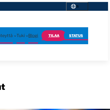
fi
hteyttä
Tuki
Blogi
TILAA
STATUS
ut