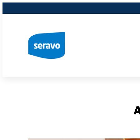
Siirry
sisältöön
A