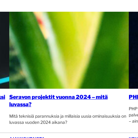
si
Seravon projektit vuonna 2024 – mitä
PHP
luvassa?
PHP 
palv
Mitä teknisiä parannuksia ja millaisia uusia ominaisuuksia on
– ain
luvassa vuoden 2024 aikana?