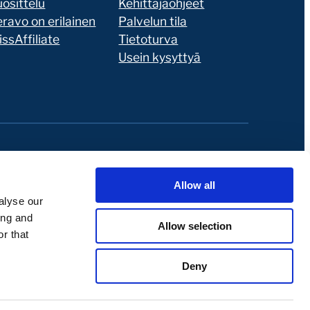
osittelu
Kehittäjäohjeet
ravo on erilainen
Palvelun tila
ssAffiliate
Tietoturva
Usein kysyttyä
Allow all
alyse our
ing and
Allow selection
r that
Deny