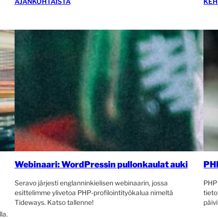
AJANKOHTAISTA
KEH
Webinaari: WordPressin pullonkaulat auki
PHP
Seravo järjesti englanninkielisen webinaarin, jossa
PHP 
esittelimme ylivetoa PHP-profilointityökalua nimeltä
tiet
Tideways. Katso tallenne!
päiv
la.