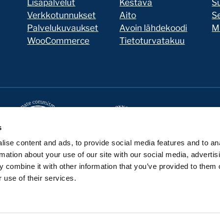
Lisäpalvelut
Kestävä
Su
Verkkotunnukset
Aito
Se
Palvelukuvaukset
Avoin lähdekoodi
Mi
WooCommerce
Tietoturvatakuu
s
ise content and ads, to provide social media features and to an
rmation about your use of our site with our social media, advertis
 combine it with other information that you’ve provided to them o
 use of their services.
Seravo GitHubissa
Seravo LinkedInissä
Seravo Facebookissa
Seravo Instagramissa
Seravo X:ssä
Seravo YouTubessa
Seravo Blueskyssa
Tilaa uutiskirje