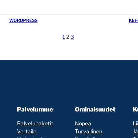
WORDPRESS
KEH
1
2
3
Palvelumme
Ominaisuudet
K
Palvelupaketit
Nopea
Li
Vertaile
Turvallinen
J