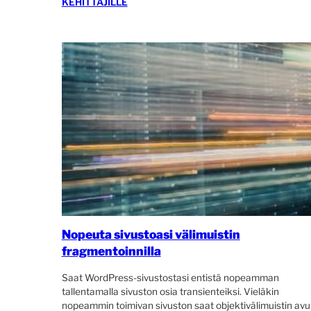
KEHITTÄJILLE
Nopeuta sivustoasi välimuistin
fragmentoinnilla
Saat WordPress-sivustostasi entistä nopeamman
tallentamalla sivuston osia transienteiksi. Vieläkin
nopeammin toimivan sivuston saat objektivälimuistin avul