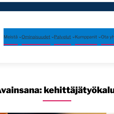
Meistä
Ominaisuudet
Palvelut
Kumppanit
Ota y
vainsana:
kehittäjätyökal