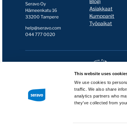
Blogi
Seravo Oy
Asiakkaat
Hämeenkatu 16
Kumppanit
33200 Tampere
Työpaikat
help@seravo.com
044 777 0020
This website uses cookie
We use cookies to personal
traffic. We also share info
analytics partners who may
they’ve collected from your