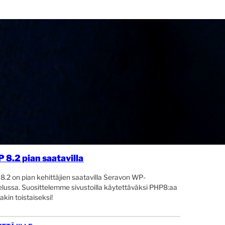
 8.2 pian saatavilla
8.2 on pian kehittäjien saatavilla Seravon WP-
elussa. Suosittelemme sivustoilla käytettäväksi PHP8:aa
akin toistaiseksi!