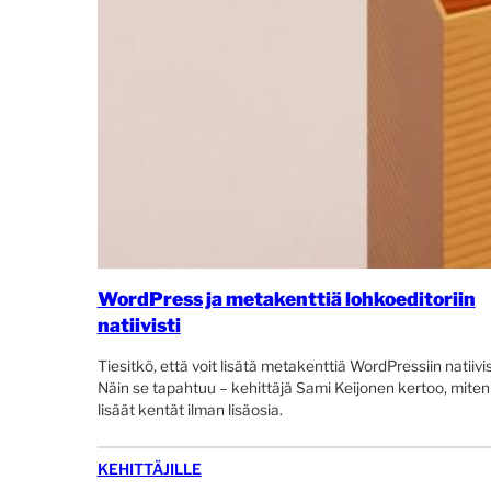
WordPress ja metakenttiä lohkoeditoriin
natiivisti
Tiesitkö, että voit lisätä metakenttiä WordPressiin natiivis
Näin se tapahtuu – kehittäjä Sami Keijonen kertoo, miten
lisäät kentät ilman lisäosia.
KEHITTÄJILLE