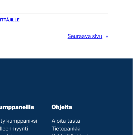
ITTÄJILLE
Seuraava sivu
»
umppaneille
Ohjeita
ity kumppaniksi
Aloita tästä
älleenmyynti
Tietopankki