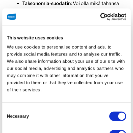
Taksonomia-suodatin:
Voi olla mikä tahansa
rekisteröity taksonomia.
Sisältötyyppi-suodatin:
Voi olla mikä tahansa
rekisteröity sisältötyyppi.
Haku:
Kun lisäät WordPressin oman Haku-
This website uses cookies
lohkon samaan Query Loop -lohkoon, haku
suodattaa tulokset automaattisesti ilman
We use cookies to personalise content and ads, to
sivun uudelleenlatausta.
provide social media features and to analyse our traffic.
We also share information about your use of our site with
our social media, advertising and analytics partners who
may combine it with other information that you’ve
provided to them or that they’ve collected from your use
of their services.
Consent
Necessary
Selection