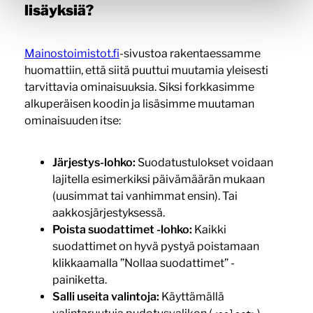
lisäyksiä?
Mainostoimistot.fi
-sivustoa rakentaessamme
huomattiin, että siitä puuttui muutamia yleisesti
tarvittavia ominaisuuksia. Siksi forkkasimme
alkuperäisen koodin ja lisäsimme muutaman
ominaisuuden itse:
Järjestys-lohko:
Suodatustulokset voidaan
lajitella esimerkiksi päivämäärän mukaan
(uusimmat tai vanhimmat ensin). Tai
aakkosjärjestyksessä.
Poista suodattimet -lohko:
Kaikki
suodattimet on hyvä pystyä poistamaan
klikkaamalla ”Nollaa suodattimet” -
painiketta.
Salli useita valintoja:
Käyttämällä