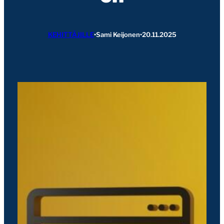
KEHITTÄJILLE
•
Sami Keijonen
•
20.11.2025