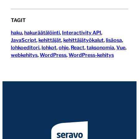
TAGIT
haku
, 
hakuräätälöinti
, 
Interactivity API
, 
JavaScript
, 
kehittäjät
, 
kehittäjätyökalut
, 
lisäosa
, 
lohkoeditori
, 
lohkot
, 
ohje
, 
React
, 
taksonomia
, 
Vue
, 
webkehitys
, 
WordPress
, 
WordPress-kehitys