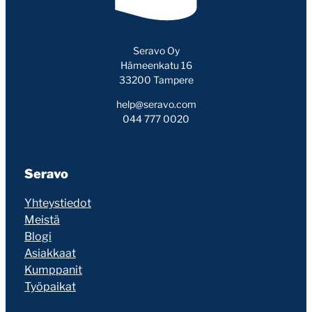
Seravo Oy
Hämeenkatu 16
33200 Tampere
help@seravo.com
044 777 0020
Seravo
Yhteystiedot
Meistä
Blogi
Asiakkaat
Kumppanit
Työpaikat