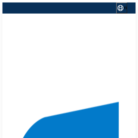
Siirry
fi
sisältöön