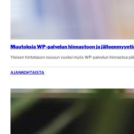
Muutoksia WP-palvelun hinnastoon ja jälleenmyynti
Yleisen hintatason nousun vuoksi myös WP-palvelun hinnastoa päivi
AJANKOHTAISTA