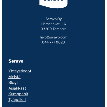
Seravo Oy
Hämeenkatu 16
33200 Tampere
help@seravo.com
044 777 0020
Seravo
Yhteystiedot
Meistä
Blogi
Asiakkaat
Kumppanit
Työpaikat