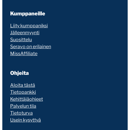
Kumppaneille
Liity kumppaniksi
Jälleenmyynti
Suosittelu
Seravo on erilainen
MissAffiliate
Ohjeita
Aloita tästä
Tietopankki
Kehittäjäohjeet
Palvelun tila
Tietoturva
Usein kysyttyä