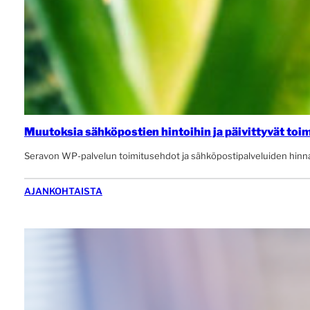
Muutoksia sähköpostien hintoihin ja päivittyvät toi
Seravon WP-palvelun toimitusehdot ja sähköpostipalveluiden hinna
AJANKOHTAISTA