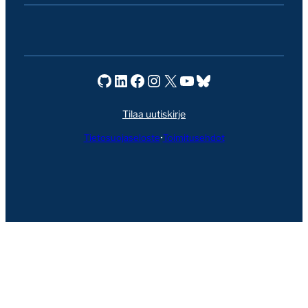
Seravo GitHubissa
Seravo LinkedInissä
Seravo Facebookissa
Seravo Instagramissa
Seravo X:ssä
Seravo YouTubessa
Seravo Blueskyssa
Tilaa uutiskirje
Tietosuojaseloste
•
Toimitusehdot