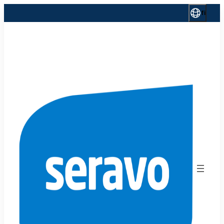
Siirry
fi
sisältöön