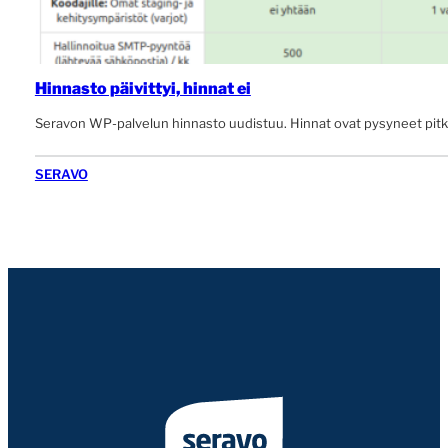
Hinnasto päivittyi, hinnat ei
Seravon WP-palvelun hinnasto uudistuu. Hinnat ovat pysyneet pitkä
SERAVO