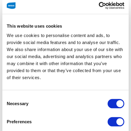
Diginatiivi – kuluttaja
This website uses cookies
vai tuottaja?
We use cookies to personalise content and ads, to
provide social media features and to analyse our traffic.
We also share information about your use of our site with
our social media, advertising and analytics partners who
Mobiililaitteiden parissa kasvavat diginatiivit
may combine it with other information that you’ve
oppivat nykyään vauvasta asti käyttämään
provided to them or that they’ve collected from your use
tietotekniikkaa. Ilman erillistä panostusta syntyy
of their services.
kuitenkin helposti ainoastaan digimaailman
kuluttajia. Koodikerhon kaltaisen toiminnan avulla
on mahdollista kasvattaa uusia tietotekniikan
Consent
tekijöitä. Koodikerho tekee tätä sekä ohjatun
Necessary
Selection
kerhotoiminnan kautta, että kasvattamalla
kaveriporukoita, joissa luonnostaan koodataan ja
Preferences
puhutaan koodaamisesta.