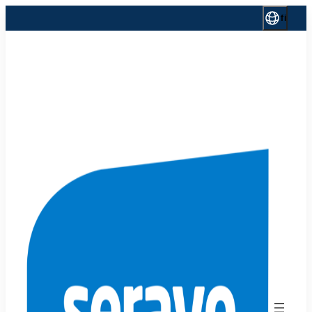
Siirry
fi
sisältöön