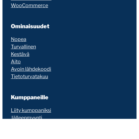
WooCommerce
Ominaisuudet
Nopea
Turvallinen
Kestävä
Aito
Avoin lähdekoodi
Tietoturvatakuu
Kumppaneille
Liity kumppaniksi
Jälleenmyynti
Suosittelu
Seravo on erilainen