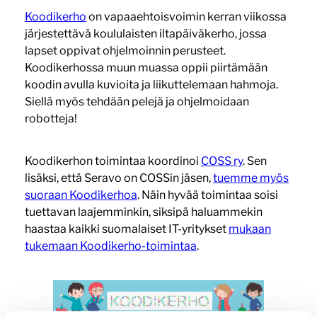
Koodikerho
on vapaaehtoisvoimin kerran viikossa
järjestettävä koululaisten iltapäiväkerho, jossa
lapset oppivat ohjelmoinnin perusteet.
Koodikerhossa muun muassa oppii piirtämään
koodin avulla kuvioita ja liikuttelemaan hahmoja.
Siellä myös tehdään pelejä ja ohjelmoidaan
robotteja!
Koodikerhon toimintaa koordinoi
COSS ry
. Sen
lisäksi, että Seravo on COSSin jäsen,
tuemme myös
suoraan Koodikerhoa
. Näin hyvää toimintaa soisi
tuettavan laajemminkin, siksipä haluammekin
haastaa kaikki suomalaiset IT-yritykset
mukaan
tukemaan Koodikerho-toimintaa
.