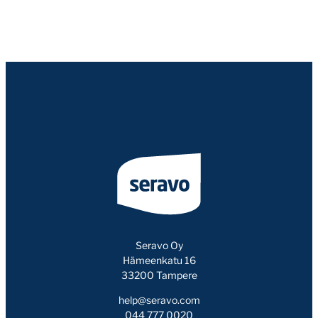
Seravo Oy
Hämeenkatu 16
33200 Tampere
help@seravo.com
044 777 0020