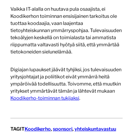
Vaikka IT-alalla on huutava pula osaajista, ei
Koodikerhon toiminnan ensisijainen tarkoitus ole
tuottaa koodaajia, vaan laajentaa
tietoyhteiskunnan ymmärryspohjaa. Tulevaisuuden
tekoälyjen keskellä on toimialasta tai ammatista
riippumatta valtavasti hyötyä siitä, että ymmärtää
tietokoneiden sielunelämää.
Digiajan lupaukset jäävät tyhjiksi, jos tulevaisuuden
yritysjohtajat ja poliitikot eivät ymmärrä heitä
ympäröivää todellisuutta. Toivomme, että muutkin
yritykset ymmärtävät tämän ja lähtevät mukaan
Koodikerho-toiminnan tukijaksi
.
TAGIT
Koodikerho
, 
sponsori
, 
yhteiskuntavastuu