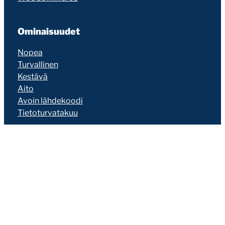
Ominaisuudet
Nopea
Turvallinen
Kestävä
Aito
Avoin lähdekoodi
Tietoturvatakuu
Kumppaneille
Liity kumppaniksi
Jälleenmyynti
Suosittelu
Seravo on erilainen
MissAffiliate