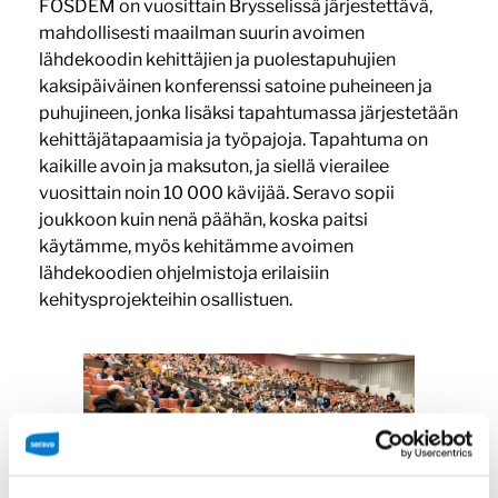
FOSDEM on vuosittain Brysselissä järjestettävä,
mahdollisesti maailman suurin avoimen
lähdekoodin kehittäjien ja puolestapuhujien
kaksipäiväinen konferenssi satoine puheineen ja
puhujineen, jonka lisäksi tapahtumassa järjestetään
kehittäjätapaamisia ja työpajoja. Tapahtuma on
kaikille avoin ja maksuton, ja siellä vierailee
vuosittain noin 10 000 kävijää. Seravo sopii
joukkoon kuin nenä päähän, koska paitsi
käytämme, myös kehitämme avoimen
lähdekoodien ohjelmistoja erilaisiin
kehitysprojekteihin osallistuen.