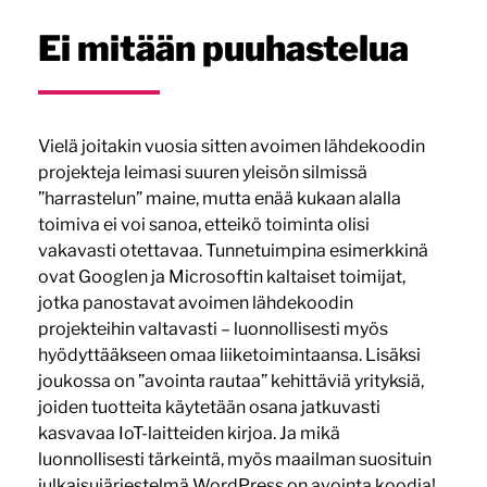
Ei mitään puuhastelua
Vielä joitakin vuosia sitten avoimen lähdekoodin
projekteja leimasi suuren yleisön silmissä
”harrastelun” maine, mutta enää kukaan alalla
toimiva ei voi sanoa, etteikö toiminta olisi
vakavasti otettavaa. Tunnetuimpina esimerkkinä
ovat Googlen ja Microsoftin kaltaiset toimijat,
jotka panostavat avoimen lähdekoodin
projekteihin valtavasti – luonnollisesti myös
hyödyttääkseen omaa liiketoimintaansa. Lisäksi
joukossa on ”avointa rautaa” kehittäviä yrityksiä,
joiden tuotteita käytetään osana jatkuvasti
kasvavaa IoT-laitteiden kirjoa. Ja mikä
luonnollisesti tärkeintä, myös maailman suosituin
julkaisujärjestelmä WordPress on avointa koodia!