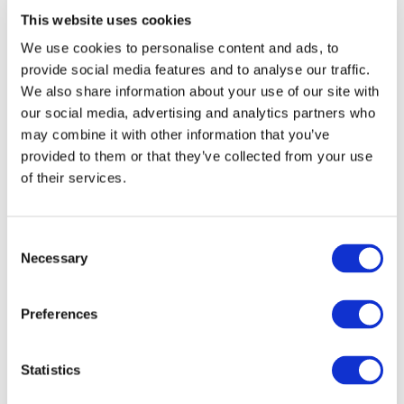
This website uses cookies
Seravolaisia tervetulopuheessa
We use cookies to personalise content and ads, to
provide social media features and to analyse our traffic.
We also share information about your use of our site with
Näkemistä ja tekemistä
our social media, advertising and analytics partners who
enemmän kuin
may combine it with other information that you’ve
provided to them or that they’ve collected from your use
tarpeeksi
of their services.
Consent
Tänä vuonna esityksiä oli kahden päivän aikana
Necessary
Selection
huimat 742 kappaletta, joten mahdollisuus kaiken
mielenkiintoisen näkemiseen ja kokemiseen paikan
Preferences
päällä oli täysin mahdotonta. Kaikki esitykset
kuitenkin videoitiin, joten ne on
jälkikäteen
katsottavissa
. Tapahtuman aikana esitykset
Statistics
perinteisesti myös streamataan verkkoon, mutta