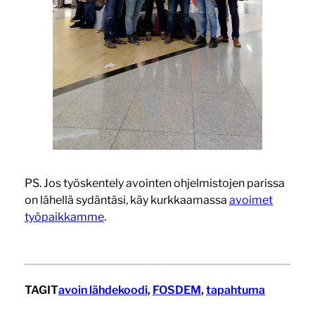
PS. Jos työskentely avointen ohjelmistojen parissa
on lähellä sydäntäsi, käy kurkkaamassa
avoimet
työpaikkamme
.
TAGIT
avoin lähdekoodi
, 
FOSDEM
, 
tapahtuma