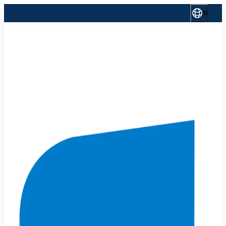
Siirry
fi
sisältöön