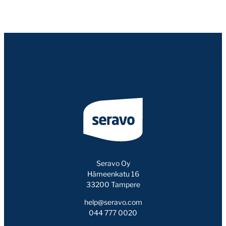
Seravo Oy
Hämeenkatu 16
33200 Tampere
help@seravo.com
044 777 0020