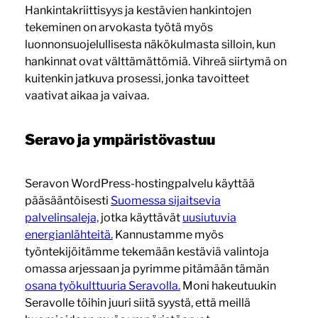
Hankintakriittisyys ja kestävien hankintojen
tekeminen on arvokasta työtä myös
luonnonsuojelullisesta näkökulmasta silloin, kun
hankinnat ovat välttämättömiä. Vihreä siirtymä on
kuitenkin jatkuva prosessi, jonka tavoitteet
vaativat aikaa ja vaivaa.
Seravo ja ympäristövastuu
Seravon WordPress-hostingpalvelu käyttää
pääsääntöisesti
Suomessa sijaitsevia
palvelinsaleja,
jotka käyttävät
uusiutuvia
energianlähteitä.
Kannustamme myös
työntekijöitämme tekemään kestäviä valintoja
omassa arjessaan ja pyrimme pitämään tämän
osana työkulttuuria Seravolla.
Moni hakeutuukin
Seravolle töihin juuri siitä syystä, että meillä