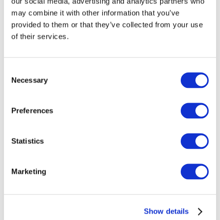
our social media, advertising and analytics partners who
Terminä
”vihreä”
tarkoittaa ympäristötietoisuutta
may combine it with other information that you’ve
kaikessa toiminnassa, mutta siihen sisältyy myös
provided to them or that they’ve collected from your use
taloudellisia, sosiaalisia, teknologisia ja inhimillisiä
of their services.
kestävyysnäkökohtia. Kestävä kehitys on tapa
tarkastella luonnonvarojen käyttöä kestävyyden ja
jatkuvuuden näkökulmasta.
Consent
Necessary
Selection
Preferences
Statistics
Marketing
Show details
Ympäristöstä huolehtiminen koostuu niin pienistä kuin suuristakin