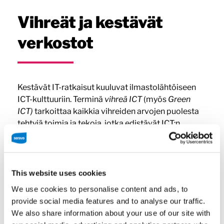
Vihreät ja kestävät
verkostot
Kestävät IT-ratkaisut kuuluvat ilmastolähtöiseen
ICT-kulttuuriin. Terminä
vihreä ICT
(myös
Green
ICT)
tarkoittaa kaikkia vihreiden arvojen puolesta
tehtyjä toimia ja tekoja, jotka edistävät ICT:n
kestävää kehitystä. Useat vihreän siirtymän
hankkeet pyrkivät hiilineutraaliuteen ja
kiertotalouteen. Näissä hankkeissa myös nopealla
tietoteknisellä kehityksellä on osansa, ja vihreä
This website uses cookies
siirtymä onkin jo suuressa roolissa kaikessa
We use cookies to personalise content and ads, to
yhteiskunnallisessa toiminnassa tavalla tai toisella.
provide social media features and to analyse our traffic.
We also share information about your use of our site with