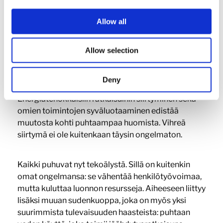
teoista.
Allow all
But Houston, we have a
problem!
Allow selection
Deny
Energiatehokkaisiin ratkaisuihin siirtyminen sekä
omien toimintojen syväluotaaminen edistää
muutosta kohti puhtaampaa huomista. Vihreä
siirtymä ei ole kuitenkaan täysin ongelmaton.
Kaikki puhuvat nyt tekoälystä. Sillä on kuitenkin
omat ongelmansa: se vähentää henkilötyövoimaa,
mutta kuluttaa luonnon resursseja. Aiheeseen liittyy
lisäksi muuan sudenkuoppa, joka on myös yksi
suurimmista tulevaisuuden haasteista: puhtaan