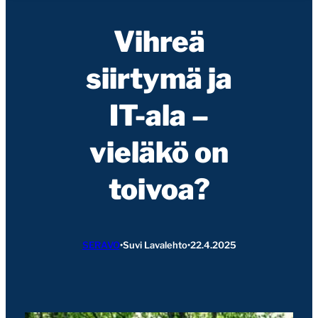
Vihreä
siirtymä ja
IT-ala –
vieläkö on
toivoa?
SERAVO
•
Suvi Lavalehto
•
22.4.2025