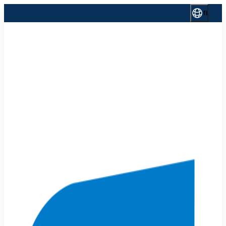
Siirry
fi
sisältöön