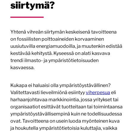
siirtymä?
Yhtenä vihreän siirtymän keskeisenä tavoitteena
on fossiilisten polttoaineiden korvaaminen
uusiutuvilla energiamuodoilla, ja muutenkin edistää
kestävää kehitystä. Kyseessä on alati kasvava
trendi ilmasto- ja ympäristötietoisuuden
kasvaessa.
Kukapa ei haluaisi olla ympäristöystävällinen?
Valitettavasti lieveilmiönä esiintyy
viherpesua
eli
harhaanjohtavaa markkinointia, jossa yritykset tai
organisaatiot esittävät tuotteitaan tai toimintaansa
ympäristöystävällisempinä kuin ne todellisuudessa
ovat. Tavoitteena on usein luoda myönteinen kuva
ja houkutella ympäristötietoisia kuluttajia, vaikka