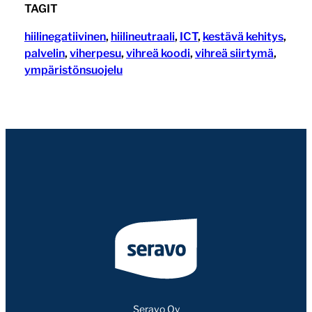
TAGIT
hiilinegatiivinen
, 
hiilineutraali
, 
ICT
, 
kestävä kehitys
, 
palvelin
, 
viherpesu
, 
vihreä koodi
, 
vihreä siirtymä
, 
ympäristönsuojelu
Seravo Oy