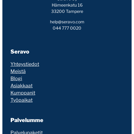
Hämeenkatu 16
33200 Tampere
help@seravo.com
044 777 0020
Seravo
Yhteystiedot
Meistä
Blogi
Asiakkaat
Kumppanit
Työpaikat
Palvelumme
Palvelupaketit