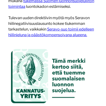
mukana
tukemassa Suomen luonnonsuojeluliiton
toimintaa
luontokadon estämiseksi.
Tulevan uuden direktiivin myötä myös Seravon
hiilinegatiivisuuslausunto kokee tiukemman
tarkastelun, vaikkakin
Seravo-suo toimii edelleen
hiilinieluna ja päästökompensoivana alueena.