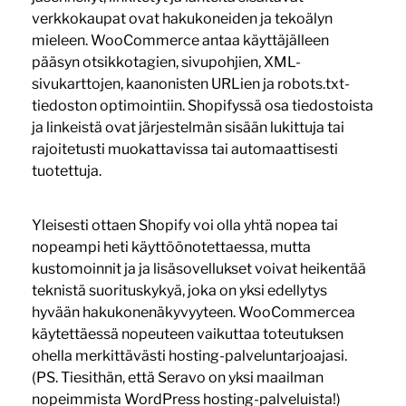
verkkokaupat ovat hakukoneiden ja tekoälyn
mieleen. WooCommerce antaa käyttäjälleen
pääsyn otsikkotagien, sivupohjien, XML-
sivukarttojen, kaanonisten URLien ja robots.txt-
tiedoston optimointiin. Shopifyssä osa tiedostoista
ja linkeistä ovat järjestelmän sisään lukittuja tai
rajoitetusti muokattavissa tai automaattisesti
tuotettuja.
Yleisesti ottaen Shopify voi olla yhtä nopea tai
nopeampi heti käyttöönotettaessa, mutta
kustomoinnit ja ja lisäsovellukset voivat heikentää
teknistä suorituskykyä, joka on yksi edellytys
hyvään hakukonenäkyvyyteen. WooCommercea
käytettäessä nopeuteen vaikuttaa toteutuksen
ohella merkittävästi hosting-palveluntarjoajasi.
(PS. Tiesithän, että Seravo on yksi maailman
nopeimmista WordPress hosting-palveluista!)