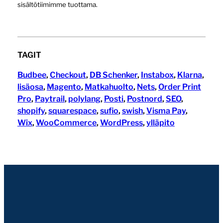
sisältötiimimme tuottama.
TAGIT
Budbee
, 
Checkout
, 
DB Schenker
, 
Instabox
, 
Klarna
, 
lisäosa
, 
Magento
, 
Matkahuolto
, 
Nets
, 
Order Print
Pro
, 
Paytrail
, 
polylang
, 
Posti
, 
Postnord
, 
SEO
, 
shopify
, 
squarespace
, 
sufio
, 
swish
, 
Visma Pay
, 
Wix
, 
WooCommerce
, 
WordPress
, 
ylläpito