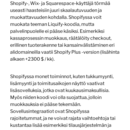
Shopify-, Wix- ja Squarespace-käyttäjä törmää
useasti haasteisiin juuri skaalautuvuuden ja
muokattavuuden kohdalla. Shopifyssa voit
muokata teeman Liquify-koodia, mutta
palvelinpuolelle ei pääse käsiksi. Esimerkiksi
kassaprosessin muokkaus, räätälöity checkout,
erillinen tuoterakenne tai kansainvälistäminen eri
alidomaineilla vaatii Shopify Plus -version (lisähinta
alkaen +2300 $ / kk).
Shopifyssa monet toiminnot, kuten tukkumyynti,
lisämyynti ja toimitusaikojen näyttö vaativat
lisäsovelluksia, jotka ovat kuukausimaksullisia.
Myös niiden koodi voi olla suojattua, jolloin
muokkauksia ei pääse tekemään.
Sovellusintegraatiot ovat Shopifyssa
rajoitetummat, ja ne voivat rajata vaihtoehtoja tai
kustantaa lisää esimerkiksi tilausjärjestelmän ja