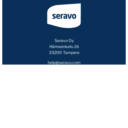
Seravo Oy
Hämeenkatu 16
33200 Tampere
help@seravo.com
044 777 0020
Seravo
Yhteystiedot
Meistä
Blogi
Asiakkaat