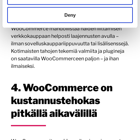
Posti, Matkahuolto, DB Schenker, Budbee,
PostNord, Instabox… Pohjoismaisia asiakkaita
Deny
odottavat tutut toimitustavat kassalla.
WooCommerce mahdollistaa näiden liittämisen
verkkokauppaan helposti laajennusten avulla –
ilman sovelluskauppariippuvuutta tai lisälisenssejä.
Kotimaisten tahojen tekemiä valmiita ja plugineja
on saatavilla WooCommerceen paljon – ja ihan
ilmaiseksi.
4. WooCommerce on
kustannustehokas
pitkällä aikavälillä