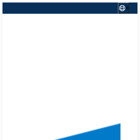
Siirry
fi
sisältöön