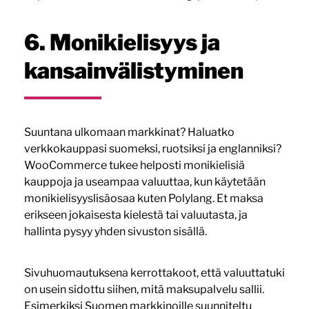
6. Monikielisyys ja
kansainvälistyminen
Suuntana ulkomaan markkinat? Haluatko
verkkokauppasi suomeksi, ruotsiksi ja englanniksi?
WooCommerce tukee helposti monikielisiä
kauppoja ja useampaa valuuttaa, kun käytetään
monikielisyyslisäosaa kuten Polylang. Et maksa
erikseen jokaisesta kielestä tai valuutasta, ja
hallinta pysyy yhden sivuston sisällä.
Sivuhuomautuksena kerrottakoot, että valuuttatuki
on usein sidottu siihen, mitä maksupalvelu sallii.
Esimerkiksi Suomen markkinoille suunniteltu