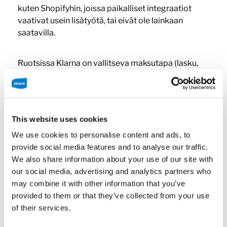
kuten Shopifyhin, joissa paikalliset integraatiot
vaativat usein lisätyötä, tai eivät ole lainkaan
saatavilla.
Ruotsissa Klarna on vallitseva maksutapa (lasku,
osamaksu, suoramaksu). Shopifykin tukee Klarnaa,
mutta integraatiot voivat olla hitaita tai vaatia
Shopify Paymentsin käyttöä, joka ei aina ole
saatavilla kaikissa maissa (lähinnä vain USA,
This website uses cookies
Kanada, UK, Ruotsissa ja muutamassa muussa
We use cookies to personalise content and ads, to
maassa). Ruotsalaisiin pankkitileihin ja
provide social media features and to analyse our traffic.
puhelinnumeroihin integroituva Swish on Ruotsissa
We also share information about your use of our site with
suosittu mobiilimaksutapa. Sillä ei ole suoraa tukea
our social media, advertising and analytics partners who
Shopifyn kautta, vaan se vaatii ulkopuolisen
may combine it with other information that you’ve
palvelun, kuten Klarnan, Paytrailin tai Netsin,
provided to them or that they’ve collected from your use
lisämaksullisen ja rajoitetun integraation.
of their services.