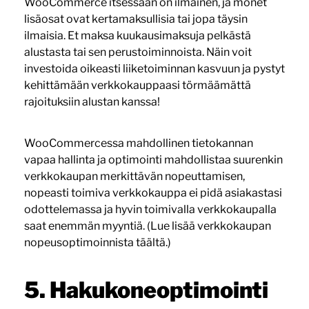
WooCommerce itsessään on ilmainen, ja monet
lisäosat ovat kertamaksullisia tai jopa täysin
ilmaisia. Et maksa kuukausimaksuja pelkästä
alustasta tai sen perustoiminnoista. Näin voit
investoida oikeasti liiketoiminnan kasvuun ja pystyt
kehittämään verkkokauppaasi törmäämättä
rajoituksiin alustan kanssa!
WooCommercessa mahdollinen tietokannan
vapaa hallinta ja optimointi mahdollistaa suurenkin
verkkokaupan merkittävän nopeuttamisen,
nopeasti toimiva verkkokauppa ei pidä asiakastasi
odottelemassa ja hyvin toimivalla verkkokaupalla
saat enemmän myyntiä. (Lue lisää verkkokaupan
nopeusoptimoinnista täältä.)
5. Hakukoneoptimointi