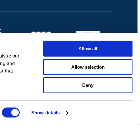
Allow all
alyse our
ing and
Allow selection
r that
Deny
Show details