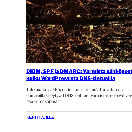
DKIM, SPF ja DMARC: Varmista sähköpost
kulku WordPressista DNS-tietueilla
Takkuaako sähköpostien perillemeno? Tarkistamalla
domainiltasi löytyvät DNS-tietueet varmistat, etteivät vies
päädy roskapostiin.
KEHITTÄJILLE