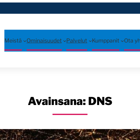
Meistä
Ominaisuudet
Palvelut
Kumppanit
Ota y
Avainsana:
DNS