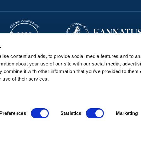
s
ise content and ads, to provide social media features and to an
rmation about your use of our site with our social media, advertis
Seravo GitHubissa
Seravo LinkedInissä
Seravo Facebookissa
Seravo Instagramissa
Seravo X:ssä
Seravo YouTubessa
Seravo Blueskyssa
 combine it with other information that you’ve provided to them o
 use of their services.
Tilaa uutiskirje
Tietosuojaseloste
•
Toimitusehdot
Preferences
Statistics
Marketing