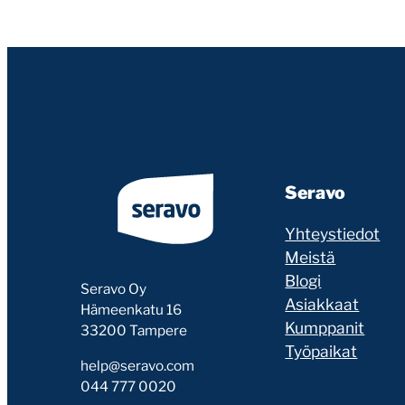
Seravo
Yhteystiedot
Meistä
Blogi
Seravo Oy
Asiakkaat
Hämeenkatu 16
Kumppanit
33200 Tampere
Työpaikat
help@seravo.com
044 777 0020