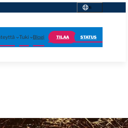
fi
hteyttä
Tuki
Blogi
TILAA
STATUS