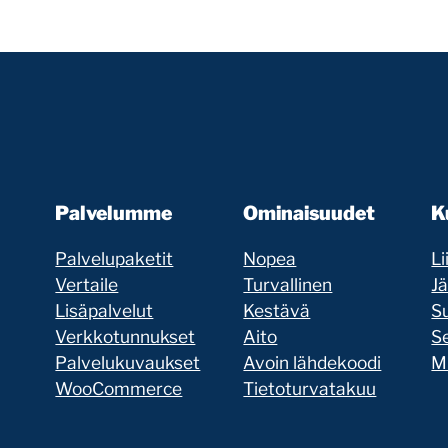
Palvelumme
Ominaisuudet
K
Palvelupaketit
Nopea
Li
Vertaile
Turvallinen
J
Lisäpalvelut
Kestävä
Su
Verkkotunnukset
Aito
Se
Palvelukuvaukset
Avoin lähdekoodi
Mi
WooCommerce
Tietoturvatakuu