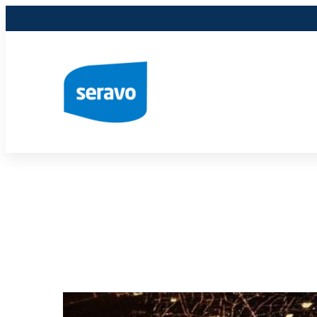
Siirry
sisältöön