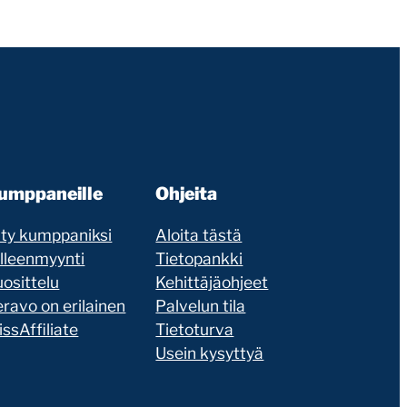
umppaneille
Ohjeita
ity kumppaniksi
Aloita tästä
älleenmyynti
Tietopankki
osittelu
Kehittäjäohjeet
ravo on erilainen
Palvelun tila
ssAffiliate
Tietoturva
Usein kysyttyä