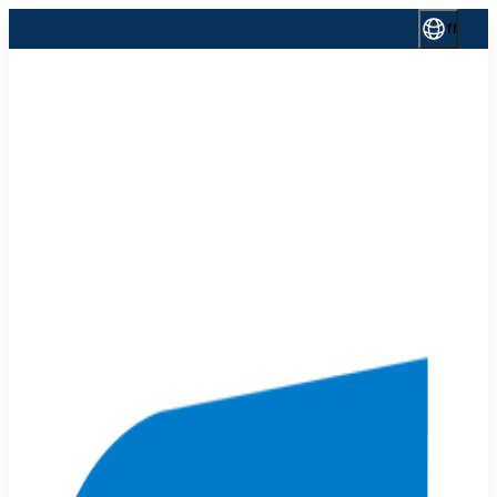
Siirry
fi
sisältöön