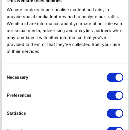
This website uses cookies
We use cookies to personalise content and ads, to
provide social media features and to analyse our traffic.
We also share information about your use of our site with
our social media, advertising and analytics partners who
PageSpeed saa
may combine it with other information that you’ve
provided to them or that they’ve collected from your use
sivustostasi
of their services.
sutjakkaamman
Consent
Necessary
Selection
Samaan aikaan kun verkkopalvelut kehittyvät yhä
visuaalisemmiksi ja näyttävämmiksi, vähenee
Preferences
ihmisen kärsivällisyys ja sivunlataukseen kuluvien
millisekuntien sietokyky. Verkkosivun täytyy
avautua salamannopeasti, muuten lukija tai
Statistics
potentiaalinen asiakas siirtyy seuraavaan.
Käyttäjän näkökulmasta onkin siis ensisijaisen