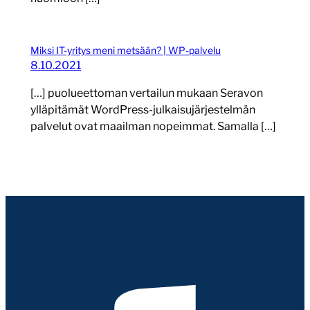
Miksi IT-yritys meni metsään? | WP-palvelu
8.10.2021
[…] puolueettoman vertailun mukaan Seravon
ylläpitämät WordPress-julkaisujärjestelmän
palvelut ovat maailman nopeimmat. Samalla […]