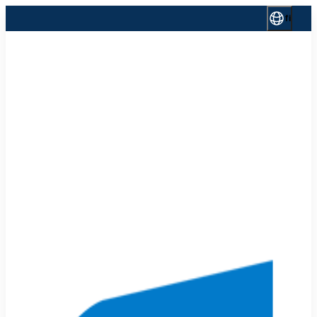
Siirry
fi
sisältöön