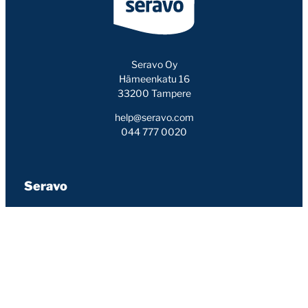
Seravo Oy
Hämeenkatu 16
33200 Tampere
help@seravo.com
044 777 0020
Seravo
Yhteystiedot
Meistä
Blogi
Asiakkaat
Kumppanit
Työpaikat