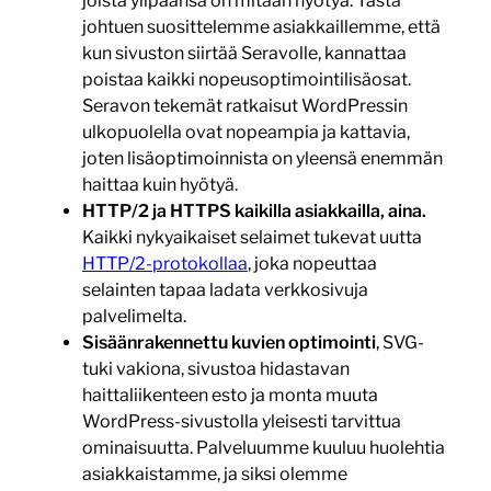
joista ylipäänsä on mitään hyötyä. Tästä
johtuen suosittelemme asiakkaillemme, että
kun sivuston siirtää Seravolle, kannattaa
poistaa kaikki nopeusoptimointilisäosat.
Seravon tekemät ratkaisut WordPressin
ulkopuolella ovat nopeampia ja kattavia,
joten lisäoptimoinnista on yleensä enemmän
haittaa kuin hyötyä.
HTTP/2 ja HTTPS kaikilla asiakkailla, aina.
Kaikki nykyaikaiset selaimet tukevat uutta
HTTP/2-protokollaa
, joka nopeuttaa
selainten tapaa ladata verkkosivuja
palvelimelta.
Sisäänrakennettu kuvien optimointi
, SVG-
tuki vakiona, sivustoa hidastavan
haittaliikenteen esto ja monta muuta
WordPress-sivustolla yleisesti tarvittua
ominaisuutta. Palveluumme kuuluu huolehtia
asiakkaistamme, ja siksi olemme