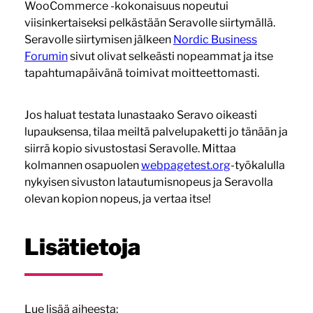
WooCommerce -kokonaisuus nopeutui
viisinkertaiseksi pelkästään Seravolle siirtymällä.
Seravolle siirtymisen jälkeen
Nordic Business
Forumin
sivut olivat selkeästi nopeammat ja itse
tapahtumapäivänä toimivat moitteettomasti.
Jos haluat testata lunastaako Seravo oikeasti
lupauksensa, tilaa meiltä palvelupaketti jo tänään ja
siirrä kopio sivustostasi Seravolle. Mittaa
kolmannen osapuolen
webpagetest.org
-työkalulla
nykyisen sivuston latautumisnopeus ja Seravolla
olevan kopion nopeus, ja vertaa itse!
Lisätietoja
Lue lisää aiheesta: