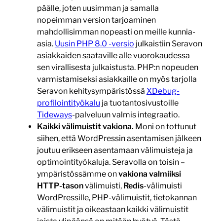
päälle, joten uusimman ja samalla
nopeimman version tarjoaminen
mahdollisimman nopeasti on meille kunnia-
asia.
Uusin PHP 8.0 -versio
julkaistiin Seravon
asiakkaiden saataville alle vuorokaudessa
sen virallisesta julkaistusta. PHP:n nopeuden
varmistamiseksi asiakkaille on myös tarjolla
Seravon kehitysympäristössä
XDebug-
profilointityökalu
ja tuotantosivustoille
Tideways
-palveluun valmis integraatio.
Kaikki välimuistit vakiona.
Moni on tottunut
siihen, että WordPressin asentamisen jälkeen
joutuu erikseen asentamaan välimuisteja ja
optimointityökaluja. Seravolla on toisin –
ympäristössämme on
vakiona valmiiksi
HTTP-tason
välimuisti,
Redis
-välimuisti
WordPressille, PHP-välimuistit, tietokannan
välimuistit ja oikeastaan kaikki välimuistit