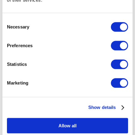
WordPress-sivustoja varten, ja siksi parhaiten
erikoistunut juuri siihen.
Kotimaisella Linux-osaamisella viritetyt
Consent
palvelimet
. Seravon palvelu ei rakennu
Necessary
Selection
minkään kansainvälisen teknologiajätin
pilven päälle, vaan on rakennettu tukevasti
täysin omassa hallinnassa olevien
Preferences
palvelintietokoneiden päälle. Ympäristössä ei
ole turhia abstraktiokerroksia eikä muiden
Statistics
kanssa jaettuja resursseja.
PCIe NVMe -kiintolevyt, jotka ovat
nopeampia kuin SSD.
Seravo on jo vuodesta
Marketing
2018 käyttänyt kaikissa uusissa
laitehankinnoissa pelkästään
nopeimpia
mahdollisia kiintolevyjä
jotka ovat jopa 10
Show details
kertaa nopeampia kuin SSD-levyt.
Maailmanluokan MariaDB-
tietokantaosaaminen.
Paitsi
Allow all
käyttöjärjestelmä Linux, myös