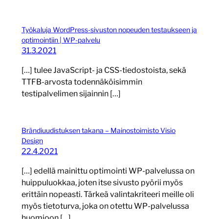
Työkaluja WordPress-sivuston nopeuden testaukseen ja
optimointiin | WP-palvelu
31.3.2021
[…] tulee JavaScript- ja CSS-tiedostoista, sekä
TTFB-arvosta todennäköisimmin
testipalvelimen sijainnin […]
Brändiuudistuksen takana – Mainostoimisto Visio
Design
22.4.2021
[…] edellä mainittu optimointi WP-palvelussa on
huippuluokkaa, joten itse sivusto pyörii myös
erittäin nopeasti. Tärkeä valintakriteeri meille oli
myös tietoturva, joka on otettu WP-palvelussa
huomioon […]