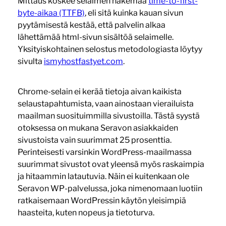
Mittaus koskee selaimen näkemää
time-to-first-
byte-aikaa (TTFB)
, eli sitä kuinka kauan sivun
pyytämisestä kestää, että palvelin alkaa
lähettämää html-sivun sisältöä selaimelle.
Yksityiskohtainen selostus metodologiasta löytyy
sivulta
ismyhostfastyet.com
.
Chrome-selain ei kerää tietoja aivan kaikista
selaustapahtumista, vaan ainostaan vierailuista
maailman suosituimmilla sivustoilla. Tästä syystä
otoksessa on mukana Seravon asiakkaiden
sivustoista vain suurimmat 25 prosenttia.
Perinteisesti varsinkin WordPress-maailmassa
suurimmat sivustot ovat yleensä myös raskaimpia
ja hitaammin latautuvia. Näin ei kuitenkaan ole
Seravon WP-palvelussa, joka nimenomaan luotiin
ratkaisemaan WordPressin käytön yleisimpiä
haasteita, kuten nopeus ja tietoturva.