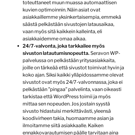
toteuttaneet muun muassa automaattisen
kuvien optimoinnin. Näin asiat ovat
asiakkaillemme yksinkertaisempia, emmekä
säästä pelkästään sivustojen latausaikaa,
vaan myös sitä kaikkein kalleinta, eli
asiakkaidemme omaa aikaa.
24/7-valvonta, joka tarkkailee myös
sivuston latautumisnopeutta.
Seravon WP-
palvelussa on pelkästään yritysasiakkaita,
joille on tärkeää että sivustot toimivat hyvin ja
koko ajan. Siksi kaikki ylläpidossamme olevat
sivustot ovat myös 24/7-valvonnassa, joka ei
pelkästään ”pingaa” palvelinta, vaan oikeasti
tarkistaa että WordPress toimii ja myös
mittaa sen nopeuden. Jos jostain syystä
sivusto hidastuisi merkittävästi, yleensä
koodivirheen takia, huomaamme asian ja
ilmoitamme siitä asiakkaalle. Kaiken
ennakkovarautumisen päälle tarvitaan aina