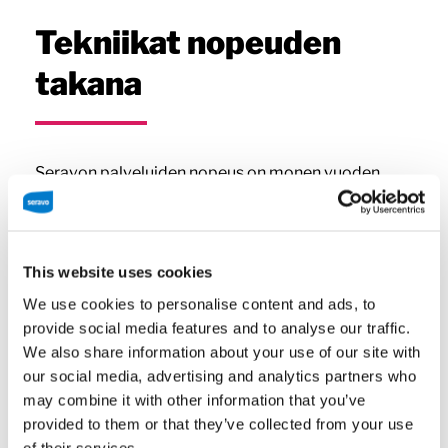
Tekniikat nopeuden
takana
Seravon palveluiden nopeus on monen vuoden
tuotekehityksen ansiota eikä vastaavaa helposti
löydy muualta. Nopeus tulee satojen pienten (ja
muutaman ison) asian tekemisestä oikein. Näitä
ovat muun muassa:
This website uses cookies
We use cookies to personalise content and ads, to
provide social media features and to analyse our traffic.
Alusta alkaen WordPressiä silmälläpitäen
We also share information about your use of our site with
rakennettu palvelinympäristö.
Kun on vain
our social media, advertising and analytics partners who
yksi tavoite jonka mukaan optimoida, ei
may combine it with other information that you’ve
tarvitse tehdä mitään kompromisseja.
provided to them or that they’ve collected from your use
Seravon WP-palvelu on pelkästään
of their services.