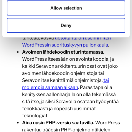
tietokantaohjelmisto MariaDB on
Allow selection
suomalaislähtöinen ja henkilökuntamme on
osallistunut sen kehittämiseen. Sen ansiosta
meillä on ainutlaatuista tietotaitoa
Deny
tietokannan optimointiin, mikä on erityisen
tärkeää, koska
tietokanta on useimmiten
WordPressin suorituskyvyn pullonkaula
.
Avoimen lähdekoodin eturintamassa.
WordPress itsessään on avointa koodia, ja
kaikki Seravon arkkitehtuurin osat ovat joko
avoimen lähdekoodin ohjelmistoja tai
Seravon itse kehittämiä ohjelmistoja,
tai
molempia samaan aikaan
. Paras tapa olla
kehityksen aallonharjalla on olla tekemässä
sitä itse, ja siksi Seravolla osataan hyödyntää
tehokkaasti ja nopeasti uusimmat
teknologiat.
Aina uusin PHP-versio saatavilla.
WordPress
rakentuu pääosin PHP-ohjelmointikielen