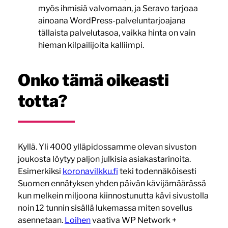
myös ihmisiä valvomaan, ja Seravo tarjoaa
ainoana WordPress-palveluntarjoajana
tällaista palvelutasoa, vaikka hinta on vain
hieman kilpailijoita kalliimpi.
Onko tämä oikeasti
totta?
Kyllä. Yli 4000 ylläpidossamme olevan sivuston
joukosta löytyy paljon julkisia asiakastarinoita.
Esimerkiksi
koronavilkku.fi
teki todennäköisesti
Suomen ennätyksen yhden päivän kävijämäärässä
kun melkein miljoona kiinnostunutta kävi sivustolla
noin 12 tunnin sisällä lukemassa miten sovellus
asennetaan.
Loihen
vaativa WP Network +