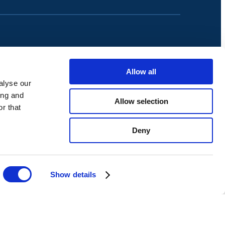
Allow all
alyse our
ing and
Allow selection
r that
Deny
Show details