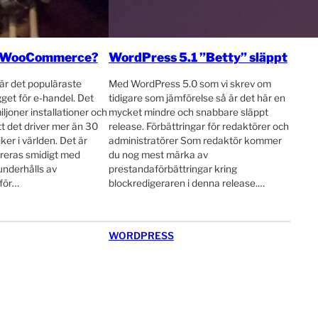
ja WooCommerce?
WordPress 5.1 ”Betty” släppt
 det populäraste
Med WordPress 5.0 som vi skrev om
get för e-handel. Det
tidigare som jämförelse så är det här en
iljoner installationer och
mycket mindre och snabbare släppt
t det driver mer än 30
release. Förbättringar för redaktörer och
ker i världen. Det är
administratörer Som redaktör kommer
greras smidigt med
du nog mest märka av
nderhålls av
prestandaförbättringar kring
för…
blockredigeraren i denna release.…
WORDPRESS