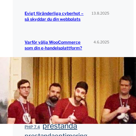
13.8.2025
Evigt föränderliga cyberhot –
så skyddar du din webbplats
4.6.2025
Varför välja WooCommerce
som din e-handelsplattform?
Taggar
blockhanterare
cache
datasäkerhet
hastighet
gutenberg
https
kundberättelse
optimering
PHP
prestanda
PHP 7.4
prestandaoptimering