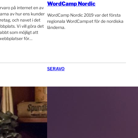
WordCamp Nordic
rvaro på internet en av
larna av hur ens kunder
WordCamp Nordic 2019 var det första
retag, och navet i det
regionala WordCamp:et för de nordiska
bplats. Vi vill göra det
länderna.
abbt som möjligt att
webbplatser för…
SERAVO