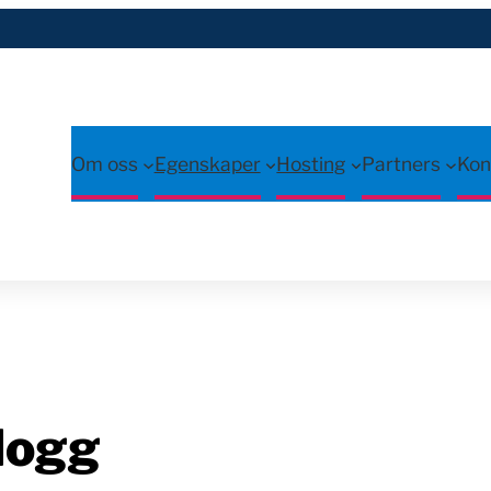
Om oss
Egenskaper
Hosting
Partners
Kon
logg