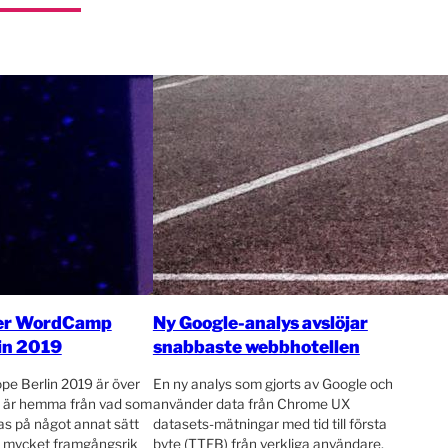
ter WordCamp
Ny Google-analys avslöjar
in 2019
snabbaste webbhotellen
e Berlin 2019 är över
En ny analys som gjorts av Google och
o är hemma från vad som
använder data från Chrome UX
as på något annat sätt
datasets-mätningar med tid till första
en mycket framgångsrik
byte (TTFB) från verkliga användare,