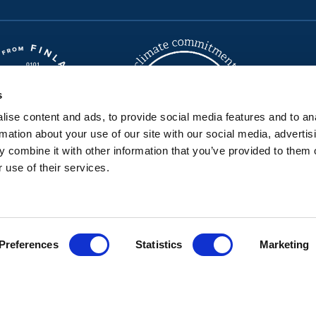
s
ise content and ads, to provide social media features and to an
rmation about your use of our site with our social media, advertis
 combine it with other information that you’ve provided to them o
 use of their services.
Seravo på GitHub
Seravo på LinkedIn
Seravo på Facebook
Seravo på Instagram
Seravo på X
Seravo på YouTube
Bluesky
Integritetspolicy
•
Leveransvillkor
Preferences
Statistics
Marketing