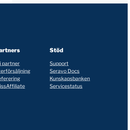
artners
Stöd
i partner
Support
erförsäljning
Seravo Docs
eferering
Kunskapsbanken
ssAffiliate
Servicestatus