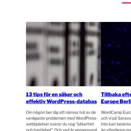
13 tips för en säker och
Tillbaka ef
effektiv WordPress-databas
Europe Berl
Om någon ber dig att nämna två av de
WordCamp Europ
vanligaste problemen med WordPress-
och vi på Serav
webbplatser svarar du nog ”säkerhet
inte kan beskriv
och hastighet”. Och vad är gemensamt
än ytterligare 