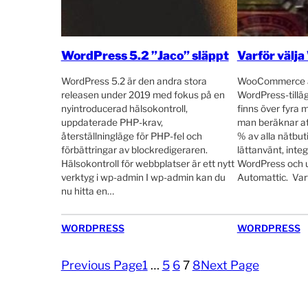
WordPress 5.2 ”Jaco” släppt
Varför väl
WordPress 5.2 är den andra stora
WooCommerce är
releasen under 2019 med fokus på en
WordPress-tilläg
nyintroducerad hälsokontroll,
finns över fyra m
uppdaterade PHP-krav,
man beräknar at
återställningläge för PHP-fel och
% av alla nätbuti
förbättringar av blockredigeraren.
lättanvänt, inte
Hälsokontroll för webbplatser är ett nytt
WordPress och u
verktyg i wp-admin I wp-admin kan du
Automattic. Var
nu hitta en…
WORDPRESS
WORDPRESS
Previous Page
1
…
5
6
7
8
Next Page