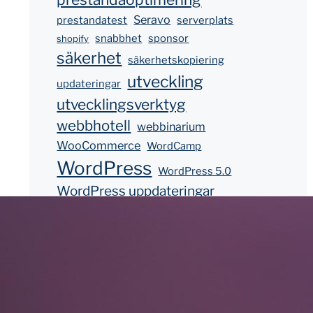
Seravo
prestandatest
serverplats
snabbhet
sponsor
shopify
säkerhet
säkerhetskopiering
utveckling
updateringar
utvecklingsverktyg
webbhotell
webbinarium
WooCommerce
WordCamp
WordPress
WordPress 5.0
WordPress uppdateringar