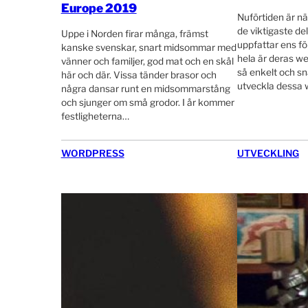
Europe 2019
Nuförtiden är nä
de viktigaste de
Uppe i Norden firar många, främst
uppfattar ens fö
kanske svenskar, snart midsommar med
hela är deras web
vänner och familjer, god mat och en skål
så enkelt och sn
här och där. Vissa tänder brasor och
utveckla dessa 
några dansar runt en midsommarstång
och sjunger om små grodor. I år kommer
festligheterna…
WORDPRESS
UTVECKLING