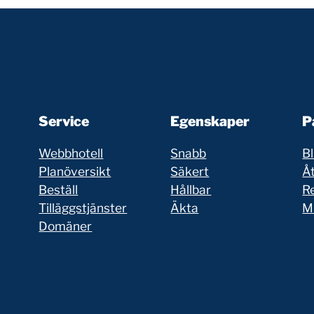
Service
Egenskaper
P
Webbhotell
Snabb
Bl
Planöversikt
Säkert
Åt
Beställ
Hållbar
R
Tilläggstjänster
Äkta
Mi
Domäner