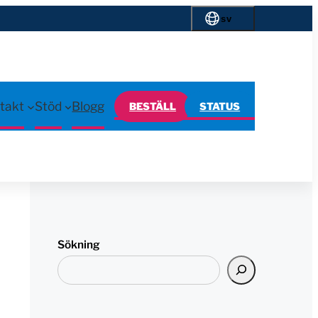
sv
takt
Stöd
Blogg
BESTÄLL
STATUS
Sökning