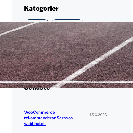
Kategorier
AKTUELLT
DATASÄKERHET
KUNDBERÄTTELSE
PRESTANDA
SERAVO
UTVECKLING
WORDPRESS
Senaste
WooCommerce
15.6.2026
rekommenderar Seravos
webbhotell