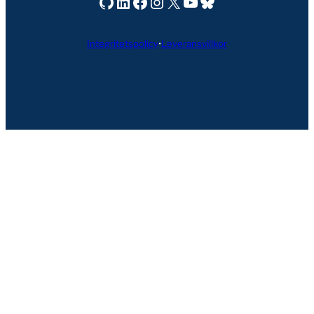
Seravo på GitHub
Seravo på LinkedIn
Seravo på Facebook
Seravo på Instagram
Seravo på X
Seravo på YouTube
Bluesky
Integritetspolicy
•
Leveransvillkor