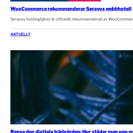
WooCommerce rekommenderar Seravos webbhotell
Seravos hostingtjänst är officiellt rekommenderad av WooCommerce!
AKTUELLT
Rensa den digitala trädgården: Hur städar man upp