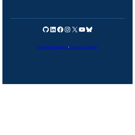
Seravo på GitHub
Seravo på LinkedIn
Seravo på Facebook
Seravo på Instagram
Seravo på X
Seravo på YouTube
Bluesky
Integritetspolicy
•
Leveransvillkor