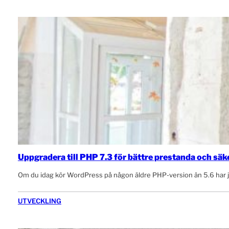
Uppgradera till PHP 7.3 för bättre prestanda och säk
Om du idag kör WordPress på någon äldre PHP-version än 5.6 har j
UTVECKLING