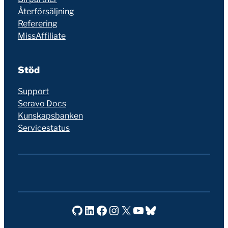
Återförsäljning
Referering
MissAffiliate
Stöd
Support
Seravo Docs
Kunskapsbanken
Servicestatus
Seravo på GitHub
Seravo på LinkedIn
Seravo på Facebook
Seravo på Instagram
Seravo på X
Seravo på YouTube
Bluesky