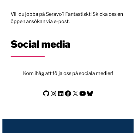
Vill du jobba på Seravo? Fantastiskt! Skicka oss en
öppen ansökan via e-post.
Social media
Kom ihåg att följa oss på sociala medier!
Seravo på GitHub
Seravo på Instagram
Seravo på LinkedIn
Seravo på Facebook
Seravo på X
Seravo på YouTube
Bluesky