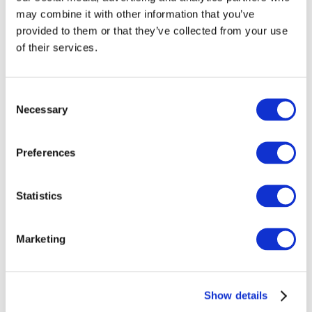
Adress
may combine it with other information that you’ve
provided to them or that they’ve collected from your use
Seravo Oy
of their services.
Hämeenkatu 16
FI-33200 Tampere
Consent
Finland
Necessary
Selection
Preferences
Momsnummer
FI23920192
Statistics
Marketing
Kundtjänst
Show details