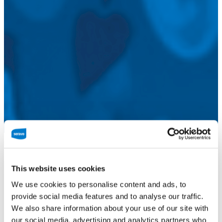
Seravo Oy
This website uses cookies
We use cookies to personalise content and ads, to
provide social media features and to analyse our traffic.
We also share information about your use of our site with
our social media, advertising and analytics partners who