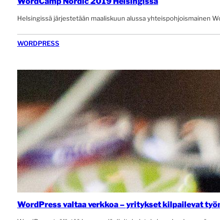
WordCamp Nordic 2019 Helsingissä
Helsingissä järjestetään maaliskuun alussa yhteispohjoismainen
WORDPRESS
WordPress valtaa verkkoa – yritykset kilpailevat työn