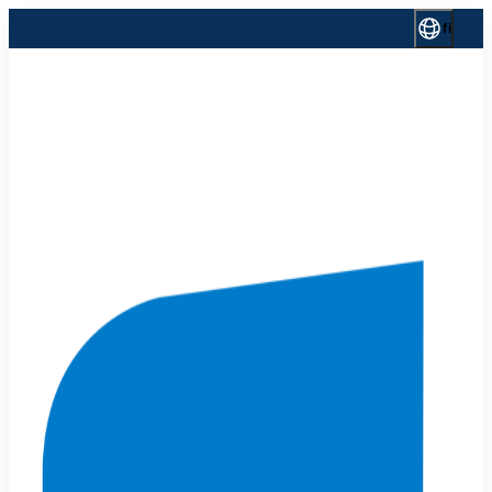
Siirry
fi
sisältöön