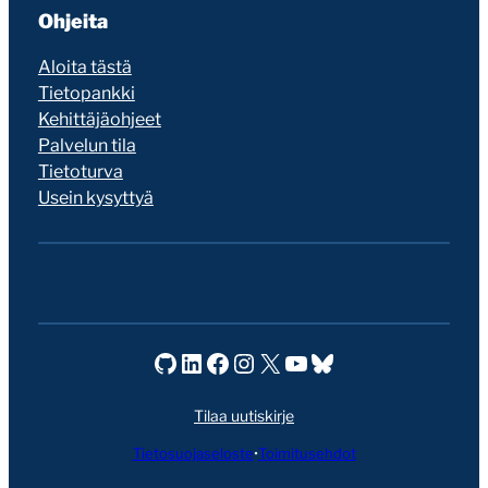
Ohjeita
Aloita tästä
Tietopankki
Kehittäjäohjeet
Palvelun tila
Tietoturva
Usein kysyttyä
Seravo GitHubissa
Seravo LinkedInissä
Seravo Facebookissa
Seravo Instagramissa
Seravo X:ssä
Seravo YouTubessa
Seravo Blueskyssa
Tilaa uutiskirje
Tietosuojaseloste
•
Toimitusehdot