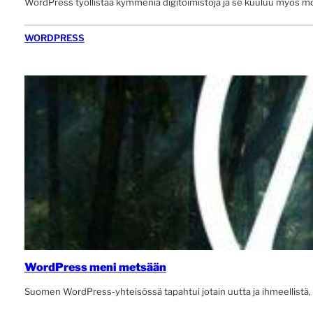
WordPress työllistää kymmeniä digitoimistoja ja se kuuluu myös mo
WORDPRESS
WordPress meni metsään
Suomen WordPress-yhteisössä tapahtui jotain uutta ja ihmeellistä,