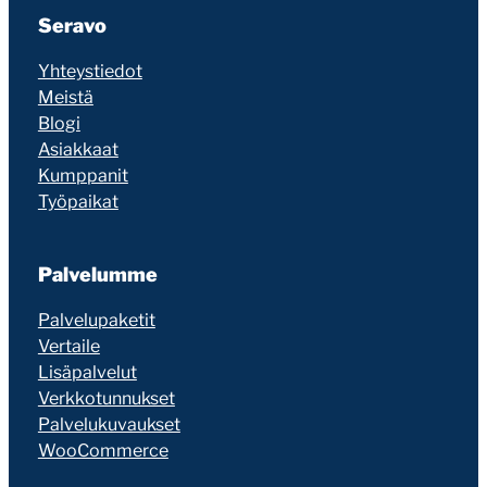
Seravo
Yhteystiedot
Meistä
Blogi
Asiakkaat
Kumppanit
Työpaikat
Palvelumme
Palvelupaketit
Vertaile
Lisäpalvelut
Verkkotunnukset
Palvelukuvaukset
WooCommerce