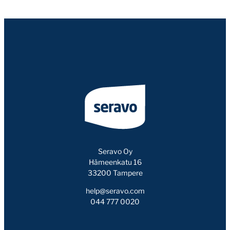
Seravo Oy
Hämeenkatu 16
33200 Tampere
help@seravo.com
044 777 0020