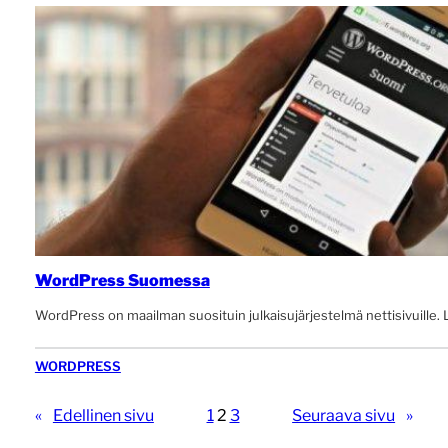
WordPress Suomessa
WordPress on maailman suosituin julkaisujärjestelmä nettisivuille.
WORDPRESS
«
Edellinen sivu
1
2
3
Seuraava sivu
»