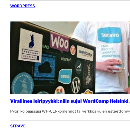
WORDPRESS
Virallinen leiripyykki: näin sujui WordCamp Helsink
Pyöriikö päässäsi WP-CLI-komennot tai verkkosivujen esteettömyy
SERAVO