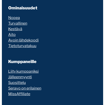
Ominaisuudet
Nopea
Turvallinen
Kestävä
Aito
Avoin lähdekoodi
Tietoturvatakuu
Kumppaneille
Liity kumppaniksi
Jälleenmyynti
Suosittelu
Seravo on erilainen
MissAffiliate