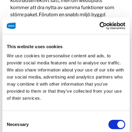
kostnadseffektivt sätt, men din webbplats
kommer att dra nytta av samma funktioner som
större paket. Förutom en snabb miljö byggd
specifikt för WordPress inkluderar vår tjänst 24/7
övervakning, säkerhetsgaranti,
säkerhetsuppdateringar, och vår specialitet:
testade uppdateringar som inte kommer att bryta
This website uses cookies
din webbplats.
We use cookies to personalise content and ads, to
provide social media features and to analyse our traffic.
Beställ WP START
We also share information about your use of our site with
our social media, advertising and analytics partners who
may combine it with other information that you’ve
Om du precis har börjat bekanta dig med vår tjänst
provided to them or that they’ve collected from your use
är WP Start ett utmärkt sätt att börja bygga din
of their services.
webbplats till en lägre kostnad. Hos Seravo får du
WordPress förinstallerat och snabbast möjliga
hosting för din WordPress-webbplats från första
Consent
början. Du hittar också förinstallerade
Necessary
Selection
utvecklarverktyg som Git och Node.js, och många