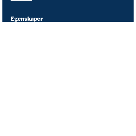
Egenskaper
Snabb
Säkert
Hållbar
Äkta
Partners
Bli partner
Återförsäljning
Referering
MissAffiliate
Stöd