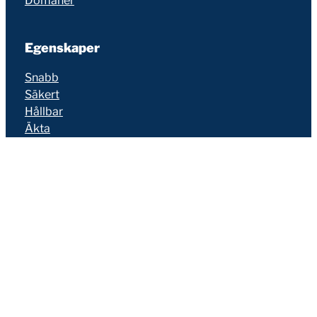
Domäner
Egenskaper
Snabb
Säkert
Hållbar
Äkta
Partners
Bli partner
Återförsäljning
Referering
MissAffiliate
Stöd