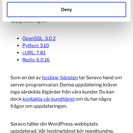
de versioner av programvara som finns tillgängliga
Deny
på servern. De mest relevanta ändringarna i denna
uppgradering är:
OpenSSL: 3.0.2
Python: 3.10
cURL: 7.81
Redis: 6.0.16
Som en del av
hosting-tjänsten
tar Seravo hand om
server-programvaran. Denna uppdatering kräver
inga särskilda åtgärder från våra kunder. Du kan
dock
kontakta vår kundtjänst
om du har några
frågor om uppdateringen.
Seravo håller din WordPress-webbplats
uppdaterad. Vår hostingtjänst kör regelbundna,