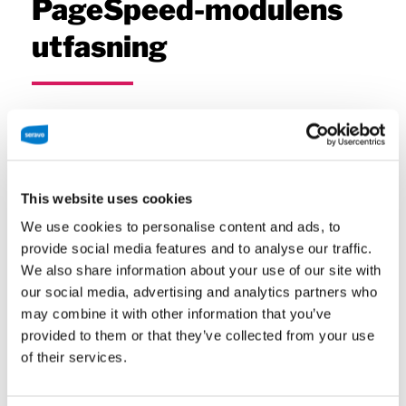
PageSpeed-modulens
utfasning
Tidigare på Seravo kunde webb-utvecklare
aktivera
PageSpeed Nginx-modulen
för
hastighets-optimering av webbplatser och dess
automatisering.
Nginx-modulen
är öppen källkod,
This website uses cookies
men dess utveckling avbröts 2020 och är nu
We use cookies to personalise content and ads, to
utfasad. Modulen är därför inte längre tillgänglig på
provide social media features and to analyse our traffic.
Seravo.
We also share information about your use of our site with
our social media, advertising and analytics partners who
Om din webbplats är hostad på Seravo och din
may combine it with other information that you’ve
webbplats hade PageSpeed-konfigurationer
provided to them or that they’ve collected from your use
aktiverade, behövs inga ytterligare åtgärder. Du
of their services.
kan fortsätta att optimera din webbplats som
vanligt –
fler tips för optimering och verktyg finns