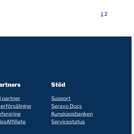
1
2
artners
Stöd
i partner
Support
erförsäljning
Seravo Docs
eferering
Kunskapsbanken
ssAffiliate
Servicestatus