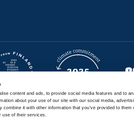
s
ise content and ads, to provide social media features and to an
rmation about your use of our site with our social media, advertis
 combine it with other information that you’ve provided to them o
 use of their services.
Seravo på GitHub
Seravo på LinkedIn
Seravo på Facebook
Seravo på Instagram
Seravo på X
Seravo på YouTube
Bluesky