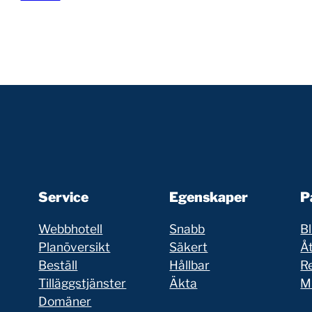
Service
Egenskaper
P
Webbhotell
Snabb
Bl
Planöversikt
Säkert
Åt
Beställ
Hållbar
R
Tilläggstjänster
Äkta
Mi
Domäner