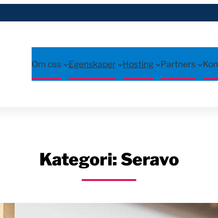
Om oss
Egenskaper
Hosting
Partners
Kon
Kategori:
Seravo