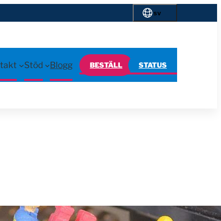
sv
takt
Stöd
Blogg
BESTÄLL
STATUS