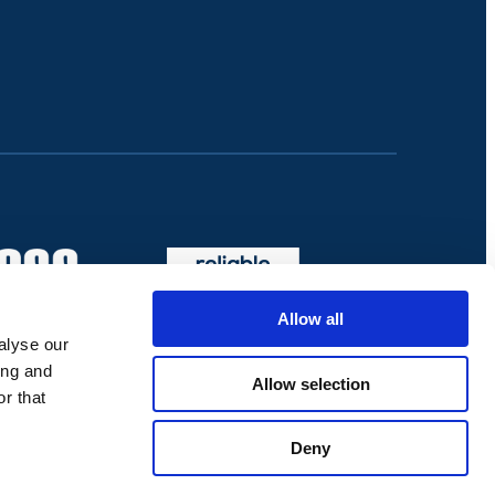
Allow all
alyse our
ing and
Allow selection
r that
Deny